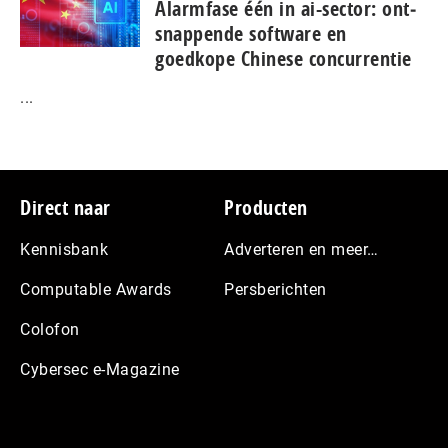
Alarmfase één in ai-sector: ont­
snap­pen­de software en
goedkope Chinese con­cur­ren­tie
...
Footer
Direct naar
Producten
Kennisbank
Adverteren en meer…
Computable Awards
Persberichten
Colofon
Cybersec e-Magazine