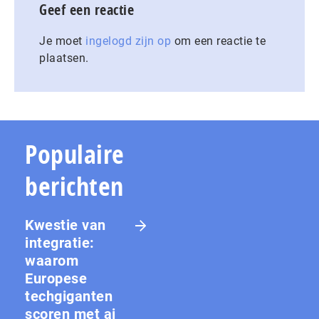
Geef een reactie
Je moet
ingelogd zijn op
om een reactie te
plaatsen.
Populaire
berichten
Kwestie van
integratie:
waarom
Europese
techgiganten
scoren met ai