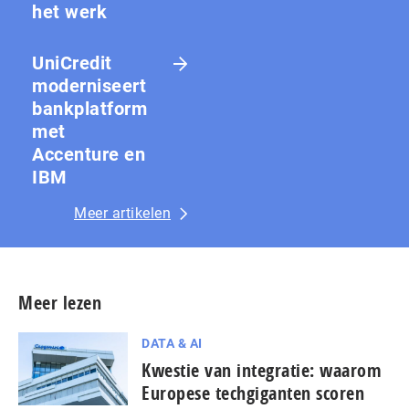
het werk
UniCredit
moderniseert
bankplatform
met
Accenture en
IBM
Meer artikelen
Meer lezen
DATA & AI
Kwestie van integratie: waarom
Europese techgiganten scoren