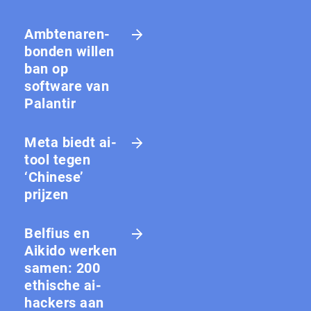
Amb­te­na­ren­
bon­den willen
ban op
software van
Palantir
Meta biedt ai-
tool tegen
‘Chinese’
prijzen
Belfius en
Aikido werken
samen: 200
ethische ai-
hackers aan