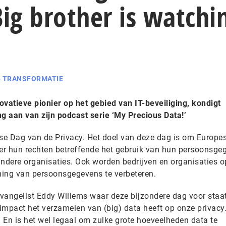
Big brother is watchi
& TRANSFORMATIE
atieve pionier op het gebied van IT-beveiliging, kondigt
 aan van zijn podcast serie ‘My Precious Data!’
ese Dag van de Privacy. Het doel van deze dag is om Europe
ver hun rechten betreffende het gebruik van hun persoonsge
andere organisaties. Ook worden bedrijven en organisaties o
ng van persoonsgegevens te verbeteren.
evangelist Eddy Willems waar deze bijzondere dag voor staat
 impact het verzamelen van (big) data heeft op onze privacy
 En is het wel legaal om zulke grote hoeveelheden data te