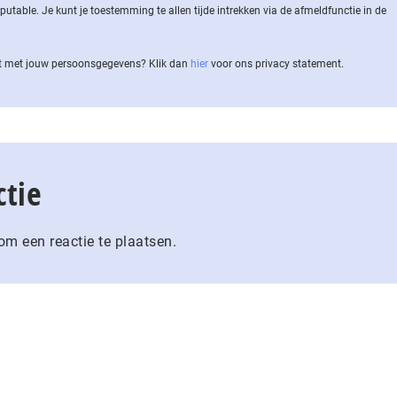
ble. Je kunt je toestemming te allen tijde intrekken via de af­meld­func­tie in de
 met jouw per­soons­ge­ge­vens? Klik dan
hier
voor ons privacy statement.
ctie
m een reactie te plaatsen.