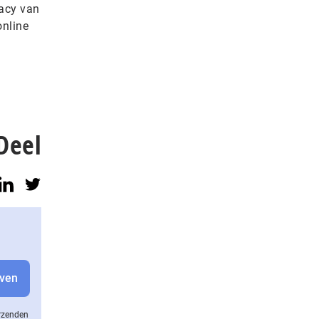
vacy van
online
Deel
erzenden