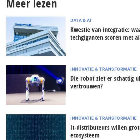
Meer lezen
DATA & AI
Kwestie van integratie: w
techgiganten scoren met ai
INNOVATIE & TRANSFORMATIE
Die robot ziet er schattig u
vertrouwen?
INNOVATIE & TRANSFORMATIE
It-dis­tri­bu­teurs willen gro
ecosysteem