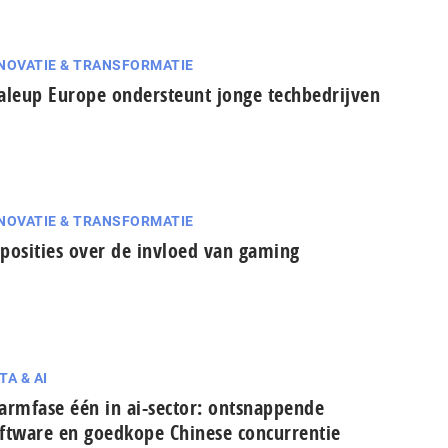
NOVATIE & TRANSFORMATIE
aleup Europe ondersteunt jonge techbedrijven
NOVATIE & TRANSFORMATIE
posities over de invloed van gaming
TA & AI
armfase één in ai-sector: ont­snap­pen­de
ftware en goedkope Chinese con­cur­ren­tie