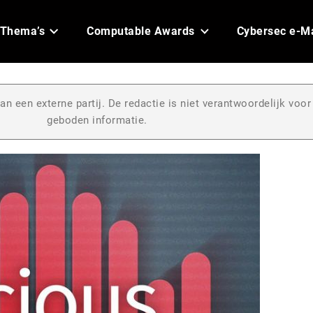
Thema’s
Computable Awards
Cybersec e-M
an een externe partij. De redactie is niet verantwoordelijk voor
geboden informatie.