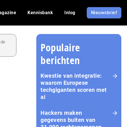
agazine
Kennisbank
Inlog
Nieuwsbrief
 de
Populaire
berichten
Kwestie van integratie:
waarom Europese
techgiganten scoren met
ai
Hackers maken
gegevens buiten van