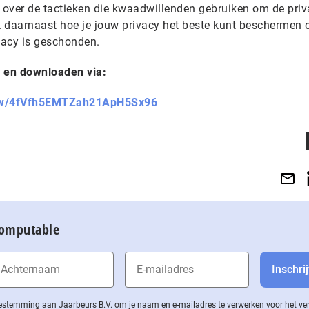
 over de tactieken die kwaadwillenden gebruiken om de pri
 daarnaast hoe je jouw privacy het beste kunt beschermen 
ivacy is geschonden.
n en downloaden via:
how/4fVfh5EMTZah21ApH5Sx96
Computable
 toestemming aan Jaarbeurs B.V. om je naam en e-mailadres te verwerken voor het v