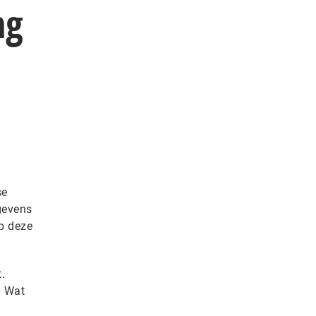
ng
se
gevens
p deze
.
. Wat