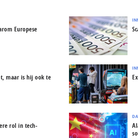
IN
aarom Europese
Sc
IN
it, maar is hij ook te
Ex
DA
tere rol in tech-
Al
so