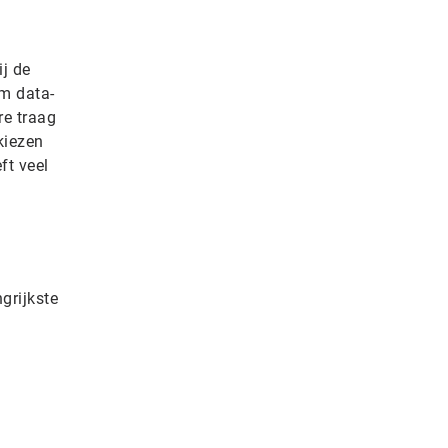
ij de
om data-
re traag
kiezen
ft veel
grijkste