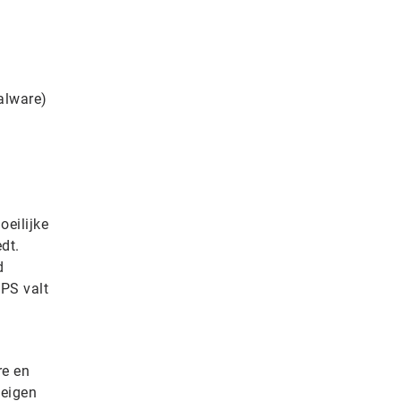
alware)
oeilijke
dt.
d
VPS valt
re en
 eigen