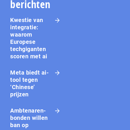
berichten
Kwestie van
integratie:
waarom
Europese
techgiganten
scoren met ai
Meta biedt ai-
tool tegen
‘Chinese’
prijzen
Amb­te­na­ren­
bon­den willen
ban op