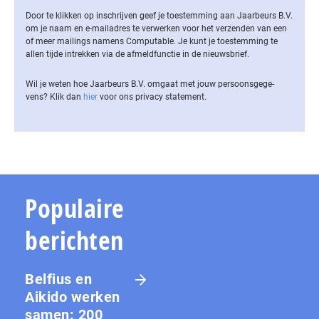
Door te klikken op inschrijven geef je toestemming aan Jaarbeurs B.V.
om je naam en e-mailadres te verwerken voor het verzenden van een
of meer mailings namens Computable. Je kunt je toestemming te
allen tijde intrekken via de af­meld­func­tie in de nieuwsbrief.
Wil je weten hoe Jaarbeurs B.V. omgaat met jouw per­soons­ge­ge­
vens? Klik dan
hier
voor ons privacy statement.
Populaire
berichten
Belfius en
Aikido werken
samen: 200