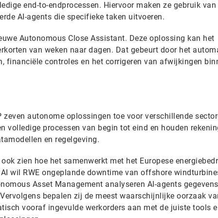
ledige end-to-endprocessen. Hiervoor maken ze gebruik van
rde AI-agents die specifieke taken uitvoeren.
nieuwe Autonomous Close Assistant. Deze oplossing kan het
verkorten van weken naar dagen. Dat gebeurt door het autom
 financiële controles en het corrigeren van afwijkingen bin
 zeven autonome oplossingen toe voor verschillende sector
n volledige processen van begin tot eind en houden rekeni
atamodellen en regelgeving.
 ook zien hoe het samenwerkt met het Europese energiebedri
 AI wil RWE ongeplande downtime van offshore windturbine
onomous Asset Management analyseren AI-agents gegevens
 Vervolgens bepalen zij de meest waarschijnlijke oorzaak va
isch vooraf ingevulde werkorders aan met de juiste tools 