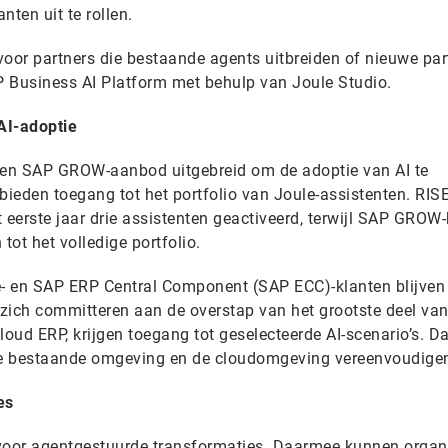
nten uit te rollen.
voor partners die bestaande agents uitbreiden of nieuwe par
 Business AI Platform met behulp van Joule Studio.
AI-adoptie
- en SAP GROW-aanbod uitgebreid om de adoptie van AI te
bieden toegang tot het portfolio van Joule-assistenten. RIS
 eerste jaar drie assistenten geactiveerd, terwijl SAP GROW
tot het volledige portfolio.
en SAP ERP Central Component (SAP ECC)-klanten blijven 
e zich committeren aan de overstap van het grootste deel va
oud ERP, krijgen toegang tot geselecteerde AI-scenario’s. 
de bestaande omgeving en de cloudomgeving vereenvoudige
es
 voor agentgestuurde transformaties. Daarmee kunnen organ