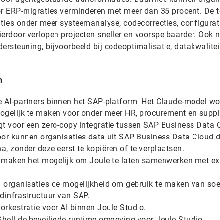
or ERP-migraties verminderen met meer dan 35 procent. De t
aties onder meer systeemanalyse, codecorrecties, configurat
ierdoor verlopen projecten sneller en voorspelbaarder. Ook 
ersteuning, bijvoorbeeld bij codeoptimalisatie, datakwalitei
n
 AI-partners binnen het SAP-platform. Het Claude-model wo
ogelijk te maken voor onder meer HR, procurement en suppl
t voor een zero-copy integratie tussen SAP Business Data 
r kunnen organisaties data uit SAP Business Data Cloud d
, zonder deze eerst te kopiëren of te verplaatsen.
 maken het mogelijk om Joule te laten samenwerken met ex
n organisaties de mogelijkheid om gebruik te maken van soe
dinfrastructuur van SAP.
orkestratie voor AI binnen Joule Studio.
hell de beveiligde runtime-omgeving voor Joule Studio.