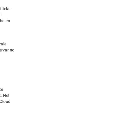
itieke
t
che en
rale
ervaring
te
. Het
 Cloud