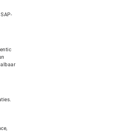
e SAP-
entic
un
aalbaar
ties.
nce,