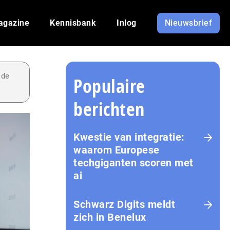
agazine
Kennisbank
Inlog
Nieuwsbrief
 de
Populaire
berichten
Kwestie van integratie:
waarom Europese
techgiganten scoren met
ai
Schwarz Digits meldt
zich in Benelux