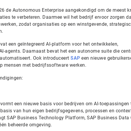
026 de Autonomous Enterprise aangekondigd om de meest kr
ties te verbeteren. Daarmee wil het bedrijf ervoor zorgen da
erken, zodat organisaties op een winstgevende, strategis
n.
t een geïntegreerd AI-platform voor het ontwikkelen,
AI-agents. Daarnaast bevat het een autonome suite die cent
 automatiseert. Ook introduceert
SAP
een nieuwe gebruikers
op mensen met bedrijfssoftware werken.
ondigingen:
vormt een nieuwe basis voor bedrijven om AI-toepassingen 
p basis van hun eigen bedrijfsgegevens, processen en context
ngt SAP Business Technology Platform, SAP Business Data
één beheerde omgeving.