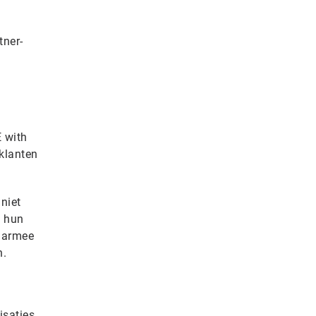
tner-
E with
-klanten
niet
n hun
Daarmee
n.
isaties