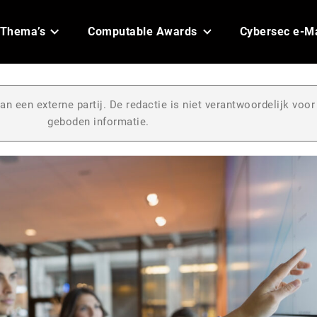
Thema’s
Computable Awards
Cybersec e-M
an een externe partij. De redactie is niet verantwoordelijk voor
geboden informatie.