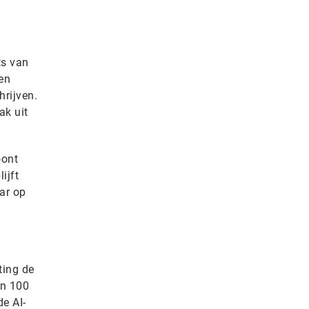
ts van
en
hrijven.
ak uit
oont
ijft
ar op
ting de
an 100
e AI-