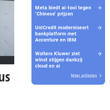
Meta biedt ai-tool tegen
‘Chinese’ prijzen
UniCredit moderniseert
bankplatform met
Accenture en IBM
Wolters Kluwer ziet
winst stijgen dankzij
cloud en ai
us
Meer artikelen