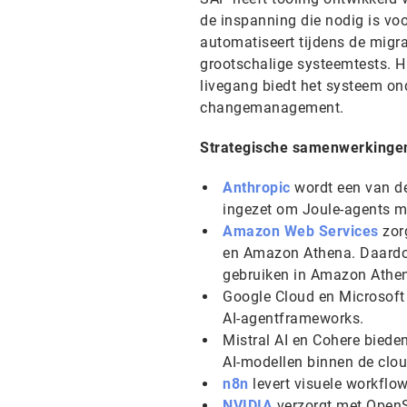
de inspanning die nodig is vo
automatiseert tijdens de migr
grootschalige systeemtests. H
livegang biedt het systeem ond
changemanagement.
Strategische samenwerkinge
Anthropic
wordt een van de
ingezet om Joule-agents m
Amazon Web Services
zorg
en Amazon Athena. Daardoo
gebruiken in Amazon Athena
Google Cloud en Microsoft
AI-agentframeworks.
Mistral AI en Cohere biede
AI-modellen binnen de clou
n8n
levert visuele workflow
NVIDIA
verzorgt met OpenS