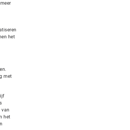
 meer
atiseren
nen het
en.
ng met
jf
s
 van
n het
en