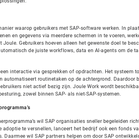
plossingen.
manier waarop gebruikers met SAP-software werken. In plaa
openen en gegevens via meerdere schermen in te voeren, werk
t Joule. Gebruikers hoeven alleen het gewenste doel te besc
utomatisch de juiste workflows, data en AI-agents om de ta
leen interactie via gesprekken of opdrachten. Het systeem t
en automatiseert routinetaken op de achtergrond. Daardoor bl
bruikers niet actief bezig zijn. Joule Work wordt beschikba
besturing, zowel binnen SAP- als niet-SAP-systemen.
rprogramma’s
nerprogramma’s wil SAP organisaties sneller begeleiden rich
adoptie te versnellen, lanceert het bedrijf ook een fonds v
s. Daarmee wil SAP partners helpen om door SAP ontwikkeld