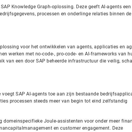
e SAP Knowledge Graph-oplossing. Deze geeft AI-agents een
edrijfsgegevens, processen en onderlinge relaties binnen d
 oplossing voor het ontwikkelen van agents, applicaties en ag
nen werken met no-code-, pro-code- en AI-frameworks van h
ik van een door SAP beheerde infrastructuur die veilig, sch
oegt SAP AI-agents toe aan zijn bestaande bedrijfsapplica
ies processen steeds meer van begin tot eind zelfstandig
ig domeinspecifieke Joule-assistenten voor onder meer fina
umancapitalmanagement en customer engagement. Deze