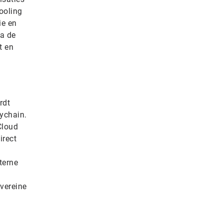
ooling
ie en
na de
t en
rdt
ychain.
Cloud
irect
terne
vereine