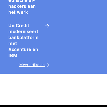
ethische ai-
hackers aan
het werk
UniCredit
moderniseert
bankplatform
met
Accenture en
IBM
Meer artikelen
...