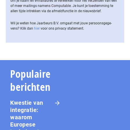
om je naam en e-mailadres te verwerken voor het verzenden van een
of meer mailings namens Computable. Je kunt je toestemming te
allen tijde intrekken via de af­meld­func­tie in de nieuwsbrief.
Wil je weten hoe Jaarbeurs B.V. omgaat met jouw per­soons­ge­ge­
vens? Klik dan
hier
voor ons privacy statement.
Populaire
berichten
Kwestie van
integratie:
waarom
Europese