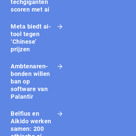
techgiganten
scoren met ai
Meta biedt ai-
tool tegen
‘Chinese’
prijzen
Amb­te­na­ren­
bon­den willen
ban op
software van
Palantir
Belfius en
Aikido werken
samen: 200