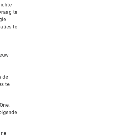
zichte
vraag te
gle
aties te
ieuw
n de
es te
lOne,
volgende
One