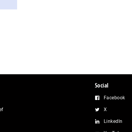
Social
Facebook
ef
X
LinkedIn