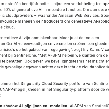
n minste één bedrijfsfunctie – bijna een verdubbeling ten op
e 50% al generatieve AI in meerdere functies. Om aan deze 
ublic cloudproviders – waaronder Amazon Web Services, Goo
nvoudige manieren geïntroduceerd om generatieve AI-applic
de cloud.
neratieve AI zijn onmiskenbaar. Maar juist de tools en
 van GenAI vereenvoudigen en versnellen creëren een gloedn
 risico’s op het gebied van regelgeving”, zegt Ely Kahn, Vice
ent bij SentinelOne. “Met AI-SPM helpen we klanten om de
I te benutten. Ook geven we beveiligingsteams het inzicht e
de gevoelige gegevens achter deze krachtige cloudapplicati
binnen het Singularity Cloud Security-portfolio van Sentine
 CNAPP-mogelijkheden in het Singularity-platform door de 
:
en shadow AI-pijplijnen en -modellen:
AI-SPM van Sentinel