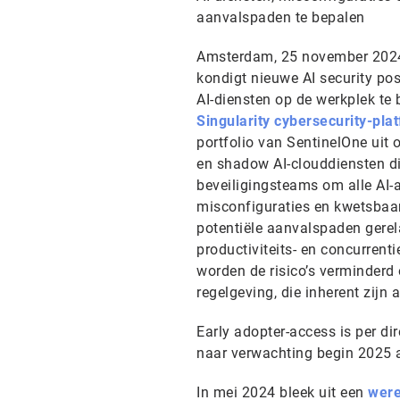
aanvalspaden te bepalen
Amsterdam, 25 november 20
kondigt nieuwe AI security p
AI-diensten op de werkplek te
Singularity cybersecurity-pla
portfolio van SentinelOne uit
en shadow AI-clouddiensten di
beveiligingsteams om alle AI-a
misconfiguraties en kwetsbaarh
potentiële aanvalspaden gerel
productiviteits- en concurrent
worden de risico’s verminderd 
regelgeving, die inherent zijn
Early adopter-access is per di
naar verwachting begin 2025 
In mei 2024 bleek uit een
were