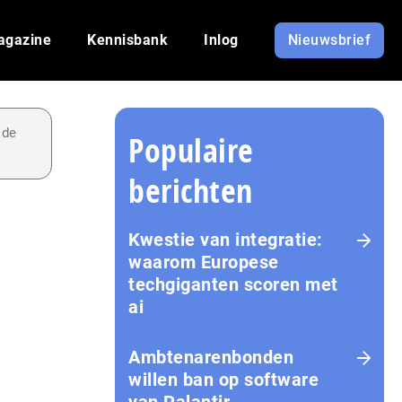
agazine
Kennisbank
Inlog
Nieuwsbrief
 de
Populaire
berichten
Kwestie van integratie:
waarom Europese
techgiganten scoren met
ai
Amb­te­na­ren­bon­den
willen ban op software