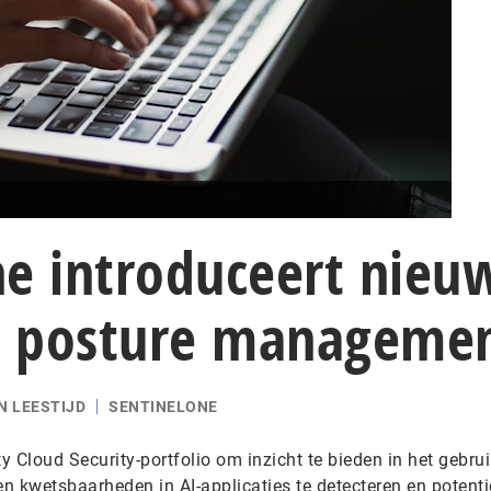
ne introduceert nieu
ty posture manageme
N LEESTIJD
SENTINELONE
ty Cloud Security-portfolio om inzicht te bieden in het gebru
en kwetsbaarheden in AI-applicaties te detecteren en potenti