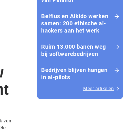
van Palantir
Belfius en Aikido werken
samen: 200 ethische ai-
hackers aan het werk
Ruim 13.000 banen weg
bij softwarebedrijven
w
Bedrijven blijven hangen
in ai-pilots
nt
Meer artikelen
ik van
ële