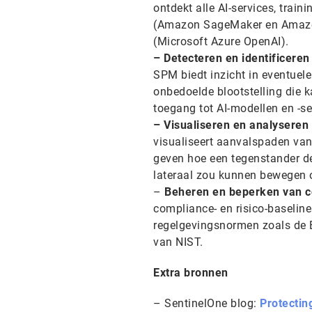
ontdekt alle AI-services, trai
(Amazon SageMaker en Amazon 
(Microsoft Azure OpenAI).
– Detecteren en identificeren
SPM biedt inzicht in eventuel
onbedoelde blootstelling die k
toegang tot AI-modellen en -se
– Visualiseren en analyseren
visualiseert aanvalspaden va
geven hoe een tegenstander d
lateraal zou kunnen bewegen o
–
Beheren en beperken van co
compliance- en risico-baseline
regelgevingsnormen zoals de E
van NIST.
Extra bronnen
– SentinelOne blog:
Protectin