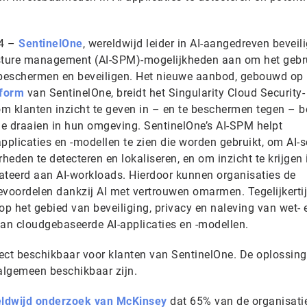
24 –
SentinelOne
, wereldwijd leider in AI-aangedreven beveili
osture management (AI-SPM)-mogelijkheden aan om het gebr
 beschermen en beveiligen. Het nieuwe aanbod, gebouwd op 
tform
van SentinelOne, breidt het Singularity Cloud Security-
 om klanten inzicht te geven in – en te beschermen tegen – 
e draaien in hun omgeving. SentinelOne’s AI-SPM helpt
pplicaties en -modellen te zien die worden gebruikt, om AI-s
eden te detecteren en lokaliseren, en om inzicht te krijgen 
ateerd aan AI-workloads. Hierdoor kunnen organisaties de
ievoordelen dankzij AI met vertrouwen omarmen. Tegelijkerti
op het gebied van beveiliging, privacy en naleving van wet- 
 aan cloudgebaseerde AI-applicaties en -modellen.
rect beschikbaar voor klanten van SentinelOne. De oplossing
algemeen beschikbaar zijn.
ldwijd onderzoek van McKinsey
dat 65% van de organisati