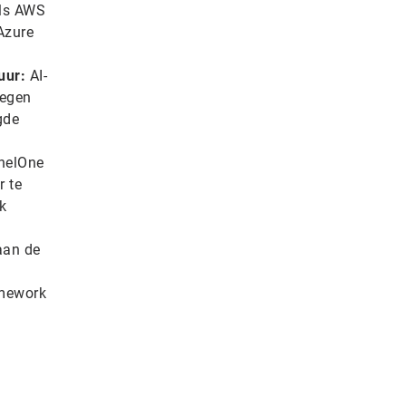
als AWS
Azure
uur:
AI-
tegen
gde
inelOne
r te
k
aan de
amework