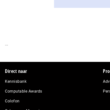
...
Footer
Direct naar
Pro
Kennisbank
Adv
Computable Awards
Per
Colofon