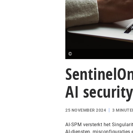
©
SentinelO
AI securi
25 NOVEMBER 2024
3 MINUTE
AI-SPM versterkt het Singulari
AI-diensten, misconfiguraties 