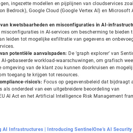
ningen, ingezette modellen en pijplijnen van cloudservices zo
Bedrock), Google Cloud (Google Vertex AI) en Microsoft 
 van kwetsbaarheden en misconfiguraties in AI-infrastruct
e misconfiguraties in AI-services om bescherming te bieden 
an leiden tot mogelijke exfiltratie van gegevens en onbevoe
rvices.
 van potentiële aanvalspaden:
De ‘graph explorer’ van Sent
n AI-gebaseerde workload-waarschuwingen, om grafisch wee
e omgeving van de klant zou kunnen doorkruisen en mogelij
m toegang te krijgen tot resources.
mpliance-risico’s:
Focus op gegevensbeleid dat bijdraagt 
s als onderdeel van een uitgebreidere beoordeling van
U AI Act en het Artificial Intelligence Risk Management fr
g AI Infrastructures | Introducing SentinelOne’s AI Security