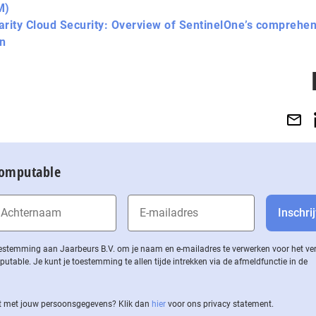
M)
arity Cloud Security: Overview of SentinelOne’s comprehe
on
Computable
 toestemming aan Jaarbeurs B.V. om je naam en e-mailadres te verwerken voor het v
ble. Je kunt je toestemming te allen tijde intrekken via de af­meld­func­tie in de
 met jouw per­soons­ge­ge­vens? Klik dan
hier
voor ons privacy statement.