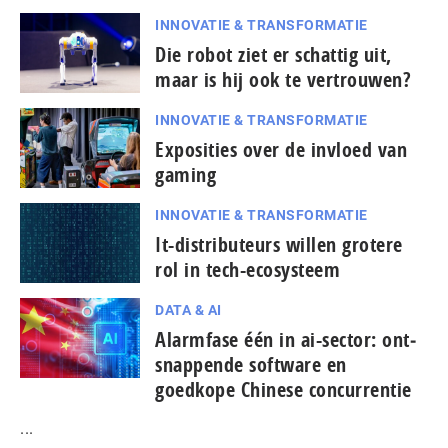
INNOVATIE & TRANSFORMATIE
Die robot ziet er schattig uit,
maar is hij ook te vertrouwen?
INNOVATIE & TRANSFORMATIE
Exposities over de invloed van
gaming
INNOVATIE & TRANSFORMATIE
It-dis­tri­bu­teurs willen grotere
rol in tech-ecosysteem
DATA & AI
Alarmfase één in ai-sector: ont­
snap­pen­de software en
goedkope Chinese con­cur­ren­tie
...