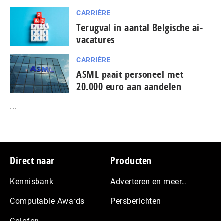
CARRIÈRE
Terugval in aantal Belgische ai-
vacatures
CARRIÈRE
ASML paait personeel met
20.000 euro aan aandelen
...
Footer
Direct naar
Producten
Kennisbank
Adverteren en meer…
Computable Awards
Persberichten
Colofon