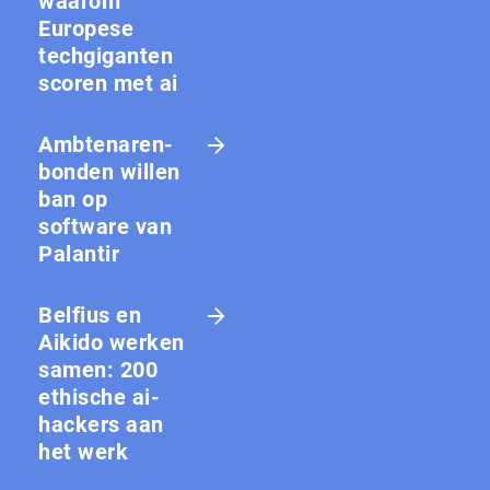
waarom
Europese
techgiganten
scoren met ai
Amb­te­na­ren­
bon­den willen
ban op
software van
Palantir
Belfius en
Aikido werken
samen: 200
ethische ai-
hackers aan
het werk