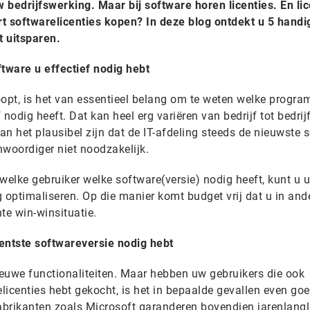
 bedrijfswerking. Maar bij software horen licenties. En lic
t softwarelicenties kopen? In deze blog ontdekt u 5 handig
t uitsparen.
ware u effectief nodig hebt
oopt, is het van essentieel belang om te weten welke progr
 nodig heeft. Dat kan heel erg variëren van bedrijf tot bedrij
kan het plausibel zijn dat de IT-afdeling steeds de nieuwste 
nwoordiger niet noodzakelijk.
welke gebruiker welke software(versie) nodig heeft, kunt u 
 optimaliseren. Op die manier komt budget vrij dat u in and
te win-winsituatie.
entste softwareversie nodig hebt
ieuwe functionaliteiten. Maar hebben uw gebruikers die ook
elicenties hebt gekocht, is het in bepaalde gevallen even go
 Fabrikanten zoals Microsoft garanderen bovendien jarenlang