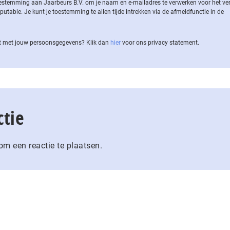
 toestemming aan Jaarbeurs B.V. om je naam en e-mailadres te verwerken voor het v
ble. Je kunt je toestemming te allen tijde intrekken via de af­meld­func­tie in de
 met jouw per­soons­ge­ge­vens? Klik dan
hier
voor ons privacy statement.
ctie
m een reactie te plaatsen.