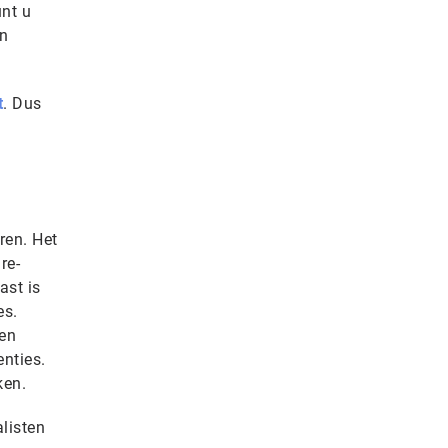
unt u
en
t
. Dus
ren. Het
re-
ast is
es.
een
enties.
ken.
listen