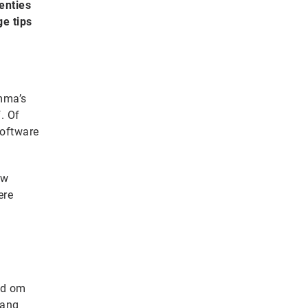
enties
e tips
amma’s
f. Of
software
uw
ere
ed om
lang