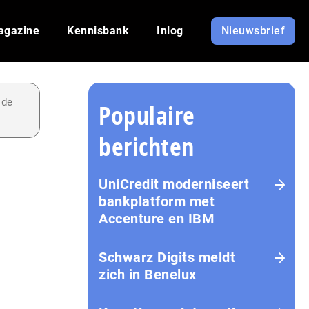
agazine
Kennisbank
Inlog
Nieuwsbrief
 de
Populaire
berichten
UniCredit moderniseert
bankplatform met
Accenture en IBM
Schwarz Digits meldt
zich in Benelux