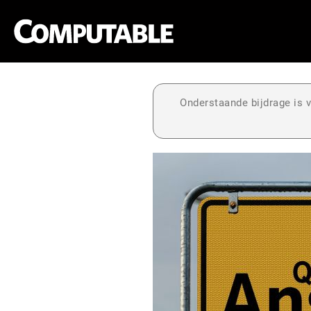
Onderstaande bijdrage is v