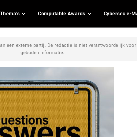
Thema’s
Computable Awards
Cybersec e-M
an een externe partij. De redactie is niet verantwoordelijk voor
geboden informatie.