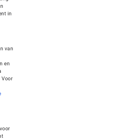
jn
nt in
en van
en en
a
. Voor
e
 voor
nt