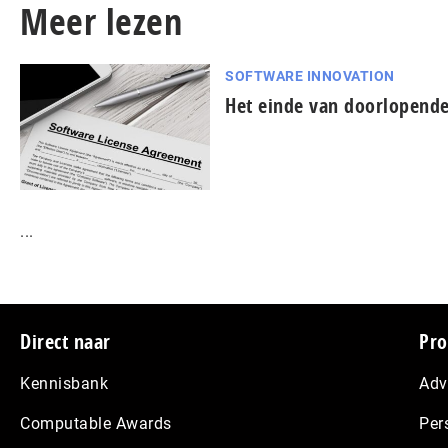
Meer lezen
SOFTWARE INNOVATION
Het einde van doorlopende 
...
Footer
Direct naar
Pro
Kennisbank
Adv
Computable Awards
Per