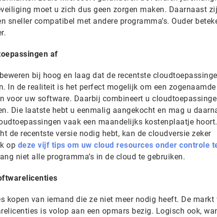
eveiliging moet u zich dus geen zorgen maken. Daarnaast zi
 en sneller compatibel met andere programma’s. Ouder beteke
r.
toepassingen af
beweren bij hoog en laag dat de recentste cloudtoepassing
. In de realiteit is het perfect mogelijk om een zogenaamde
ken voor uw software. Daarbij combineert u cloudtoepassing
en. Die laatste hebt u eenmalig aangekocht en mag u daarn
 cloudtoepassingen vaak een maandelijks kostenplaatje hoort
t de recentste versie nodig hebt, kan de cloudversie zeker
ok op
deze vijf tips om uw cloud resources onder controle t
lang niet alle programma’s in de cloud te gebruiken.
twarelicenties
ies kopen van iemand die ze niet meer nodig heeft. De markt
elicenties is volop aan een opmars bezig. Logisch ook, wa