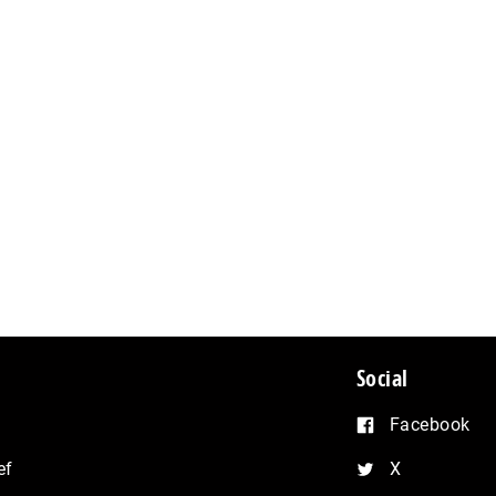
Social
Facebook
ef
X