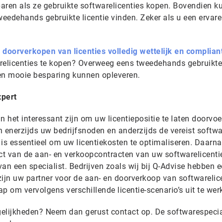
aren als ze gebruikte softwarelicenties kopen. Bovendien k
weedehands gebruikte licentie vinden. Zeker als u een ervar
n
doorverkopen van licenties volledig wettelijk en complian
relicenties te kopen? Overweeg eens tweedehands gebruikte
 een mooie besparing kunnen opleveren.
pert
n het interessant zijn om uw licentiepositie te laten doorvoe
enerzijds uw bedrijfsnoden en anderzijds de vereist softwa
r is essentieel om uw licentiekosten te optimaliseren. Daarna
ect van de aan- en verkoopcontracten van uw softwarelicenti
an een specialist. Bedrijven zoals wij bij Q-Advise hebben 
 zijn uw partner voor de aan- en doorverkoop van softwarelic
 om vervolgens verschillende licentie-scenario’s uit te wer
elijkheden? Neem dan gerust contact op. De softwarespecia