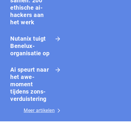
samen: 200
ethische ai-
hackers aan
het werk
Nutanix tuigt
Benelux-
organisatie op
Ai speurt naar
het awe-
moment
tijdens zons­
ver­duis­te­ring
Meer artikelen