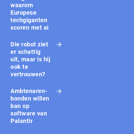
waarom
Europese
techgiganten
scoren met ai
Die robot ziet
er schattig
uit, maar is hij
ook te
vertrouwen?
Amb­te­na­ren­
bon­den willen
ban op
software van
Palantir