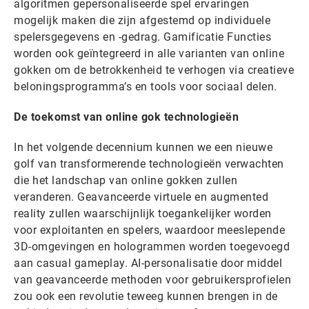
algoritmen gepersonaliseerde spel ervaringen
mogelijk maken die zijn afgestemd op individuele
spelersgegevens en -gedrag. Gamificatie Functies
worden ook geïntegreerd in alle varianten van online
gokken om de betrokkenheid te verhogen via creatieve
beloningsprogramma’s en tools voor sociaal delen.
De toekomst van online gok technologieën
In het volgende decennium kunnen we een nieuwe
golf van transformerende technologieën verwachten
die het landschap van online gokken zullen
veranderen. Geavanceerde virtuele en augmented
reality zullen waarschijnlijk toegankelijker worden
voor exploitanten en spelers, waardoor meeslepende
3D-omgevingen en hologrammen worden toegevoegd
aan casual gameplay. AI-personalisatie door middel
van geavanceerde methoden voor gebruikersprofielen
zou ook een revolutie teweeg kunnen brengen in de