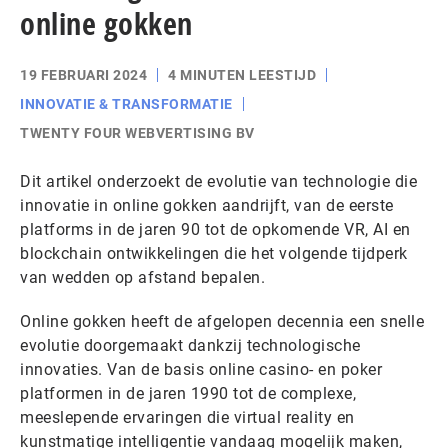
online gokken
19 FEBRUARI 2024
4 MINUTEN LEESTIJD
INNOVATIE & TRANSFORMATIE
TWENTY FOUR WEBVERTISING BV
Dit artikel onderzoekt de evolutie van technologie die
innovatie in online gokken aandrijft, van de eerste
platforms in de jaren 90 tot de opkomende VR, AI en
blockchain ontwikkelingen die het volgende tijdperk
van wedden op afstand bepalen.
Online gokken heeft de afgelopen decennia een snelle
evolutie doorgemaakt dankzij technologische
innovaties. Van de basis online casino- en poker
platformen in de jaren 1990 tot de complexe,
meeslepende ervaringen die virtual reality en
kunstmatige intelligentie vandaag mogelijk maken,