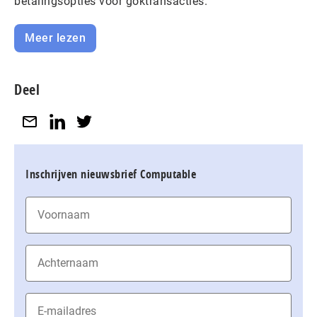
betalingsopties voor goktransacties.
Meer lezen
Deel
Inschrijven nieuwsbrief Computable