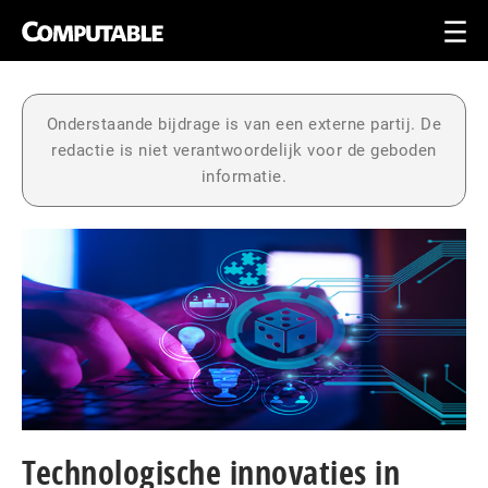
Onderstaande bijdrage is van een externe partij. De
redactie is niet verantwoordelijk voor de geboden
informatie.
Technologische innovaties in