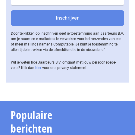
Door te klikken op inschrijven geef je toestemming aan Jaarbeurs B.V.
om je naam en e-mailadres te verwerken voor het verzenden van een
of meer mailings namens Computable. Je kunt je toestemming te
allen tijde intrekken via de af­meld­func­tie in de nieuwsbrief.
Wil je weten hoe Jaarbeurs B.V. omgaat met jouw per­soons­ge­ge­
vens? Klik dan
hier
voor ons privacy statement.
Populaire
berichten