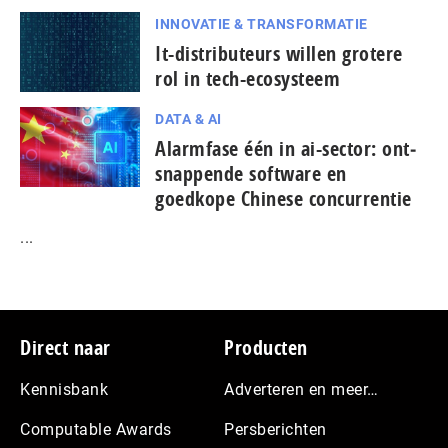
INNOVATIE & TRANSFORMATIE
It-dis­tri­bu­teurs willen grotere
rol in tech-ecosysteem
DATA & AI
Alarmfase één in ai-sector: ont­
snap­pen­de software en
goedkope Chinese con­cur­ren­tie
...
Footer
Direct naar
Producten
Kennisbank
Adverteren en meer…
Computable Awards
Persberichten