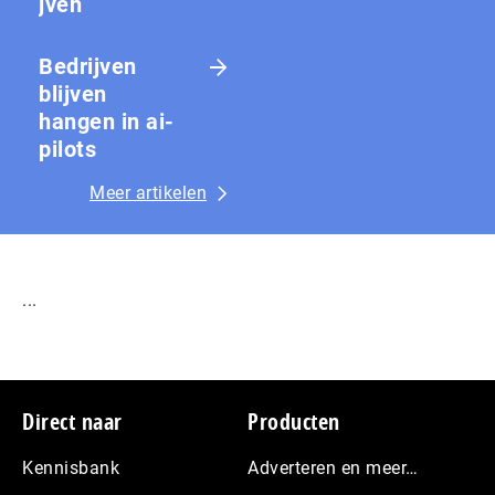
jven
Bedrijven
blijven
hangen in ai-
pilots
Meer artikelen
...
Footer
Direct naar
Producten
Kennisbank
Adverteren en meer…