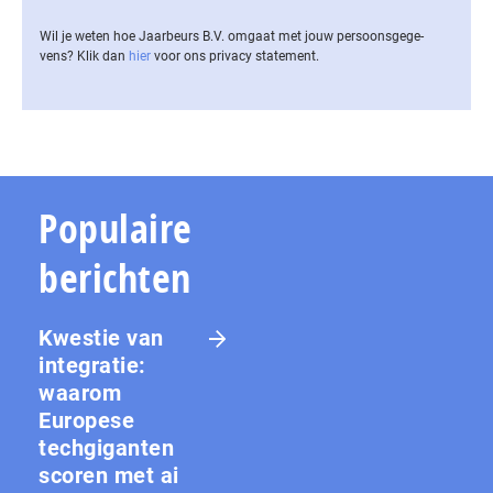
Wil je weten hoe Jaarbeurs B.V. omgaat met jouw per­soons­ge­ge­
vens? Klik dan
hier
voor ons privacy statement.
Populaire
berichten
Kwestie van
integratie:
waarom
Europese
techgiganten
scoren met ai