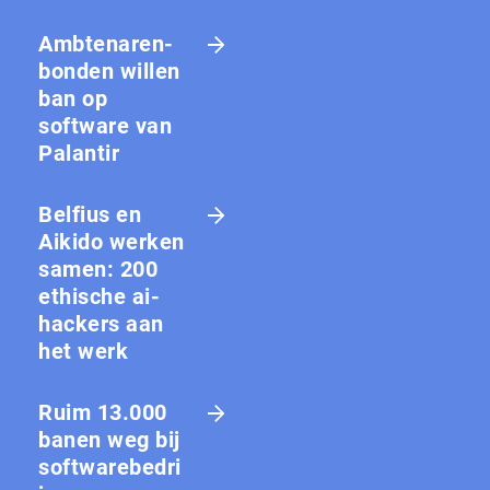
Amb­te­na­ren­
bon­den willen
ban op
software van
Palantir
Belfius en
Aikido werken
samen: 200
ethische ai-
hackers aan
het werk
Ruim 13.000
banen weg bij
softwarebedri