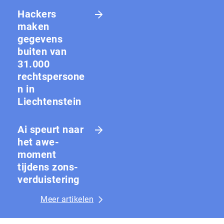
Hackers
maken
gegevens
buiten van
31.000
rechtspersone
n in
Liechtenstein
Ai speurt naar
het awe-
moment
tijdens zons­
ver­duis­te­ring
Meer artikelen