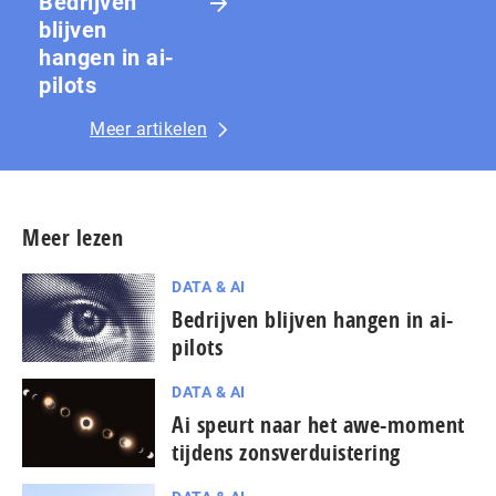
Bedrijven
blijven
hangen in ai-
pilots
Meer artikelen
Meer lezen
DATA & AI
Bedrijven blijven hangen in ai-
pilots
DATA & AI
Ai speurt naar het awe-moment
tijdens zons­ver­duis­te­ring