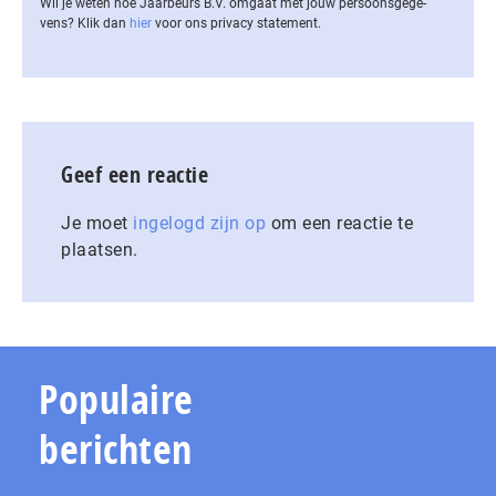
Wil je weten hoe Jaarbeurs B.V. omgaat met jouw per­soons­ge­ge­
vens? Klik dan
hier
voor ons privacy statement.
Geef een reactie
Je moet
ingelogd zijn op
om een reactie te
plaatsen.
Populaire
berichten