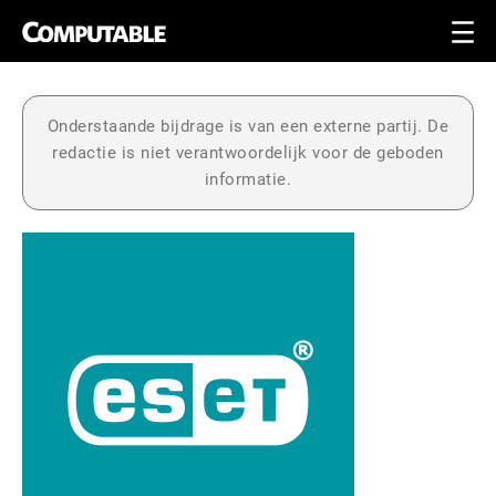
Onderstaande bijdrage is van een externe partij. De
redactie is niet verantwoordelijk voor de geboden
informatie.