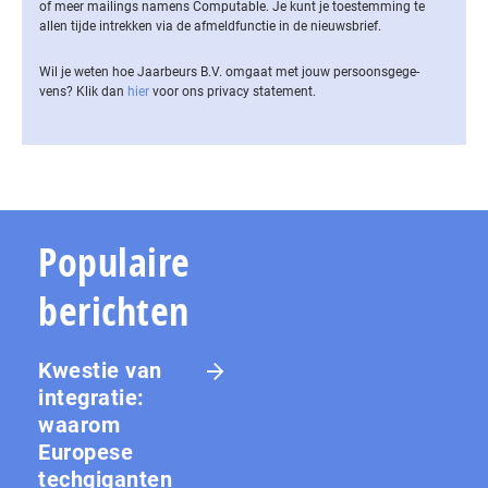
of meer mailings namens Computable. Je kunt je toestemming te
allen tijde intrekken via de af­meld­func­tie in de nieuwsbrief.
Wil je weten hoe Jaarbeurs B.V. omgaat met jouw per­soons­ge­ge­
vens? Klik dan
hier
voor ons privacy statement.
Populaire
berichten
Kwestie van
integratie:
waarom
Europese
techgiganten