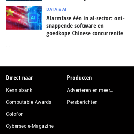
DATA & AI
Alarmfase één in ai-sector: ont­
snap­pen­de software en
goedkope Chinese con­cur­ren­tie
...
Footer
Direct naar
Producten
Kennisbank
Adverteren en meer…
Computable Awards
Persberichten
Colofon
Cybersec e-Magazine