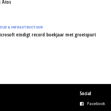
j Atos
OUD & INFRASTRUCTUUR
crosoft eindigt record boekjaar met groeispurt
Social
Facebook