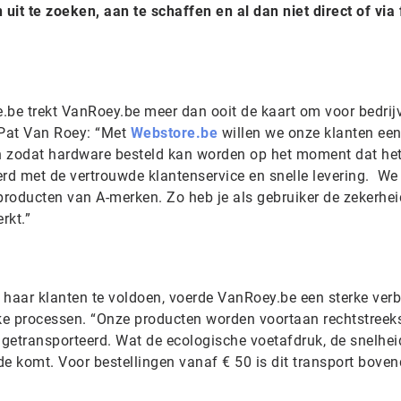
it te zoeken, aan te schaffen en al dan niet direct of via 
.be trekt VanRoey.be meer dan ooit de kaart om voor bedrij
n. Pat Van Roey: “Met
Webstore.be
willen we onze klanten een
 zodat hardware besteld kan worden op het moment dat he
erd met de vertrouwde klantenservice en snelle levering. W
producten van A-merken. Zo heb je als gebruiker de zekerhei
werkt.”
aar klanten te voldoen, voerde VanRoey.be een sterke verb
eke processen. “Onze producten worden voortaan rechtstreek
 getransporteerd. Wat de ecologische voetafdruk, de snelhe
ede komt. Voor bestellingen vanaf € 50 is dit transport boven