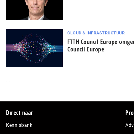
CLOUD & INFRASTRUCTUUR
FTTH Council Europe omged
Council Europe
...
Footer
Direct naar
Pro
Kennisbank
Adv