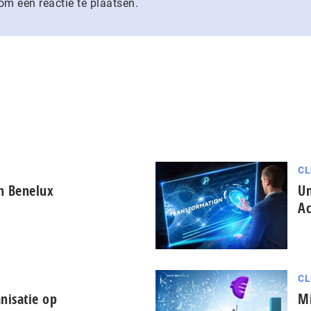
m een reactie te plaatsen.
CL
in Benelux
Un
Ac
CL
nisatie op
Mi