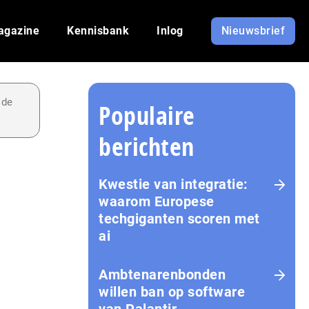
agazine
Kennisbank
Inlog
Nieuwsbrief
 de
Populaire
berichten
Kwestie van integratie:
waarom Europese
techgiganten scoren met
ai
Amb­te­na­ren­bon­den
willen ban op software