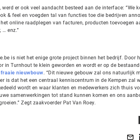
n, werd er ook veel aandacht besteed aan de interface: “We 
k & feel en voegden tal van functies toe die bedrijven ann
het online raadplegen van facturen, producten toevoegen a
ur, … enz.”
.be is niet het enige grote project binnen het bedrijf. Door 
or in Turnhout te klein geworden en wordt er op de bestaand
 fraaie nieuwbouw
. “Dit nieuwe gebouw zal ons natuurlijk 
ker is dat het een centraal kenniscentrum in de Kempen zal 
gedeeld wordt en waar klanten en medewerkers zich thuis vo
euwe samenwerkingen tot stand kunnen komen en ons aanb
 groeien.” Zegt zaakvoerder Pat Van Roey.