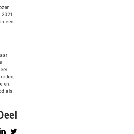
kozen
o 2021
an een
haar
e
meer
worden,
elen.
od als
Deel