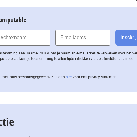
Computable
 toestemming aan Jaarbeurs B.V. om je naam en e-mailadres te verwerken voor het v
ble. Je kunt je toestemming te allen tijde intrekken via de af­meld­func­tie in de
 met jouw per­soons­ge­ge­vens? Klik dan
hier
voor ons privacy statement.
ctie