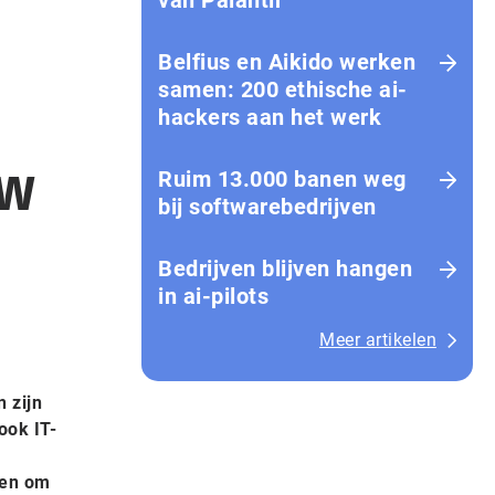
van Palantir
Belfius en Aikido werken
samen: 200 ethische ai-
hackers aan het werk
uw
Ruim 13.000 banen weg
bij softwarebedrijven
Bedrijven blijven hangen
in ai-pilots
Meer artikelen
 zijn
ook IT-
ven om