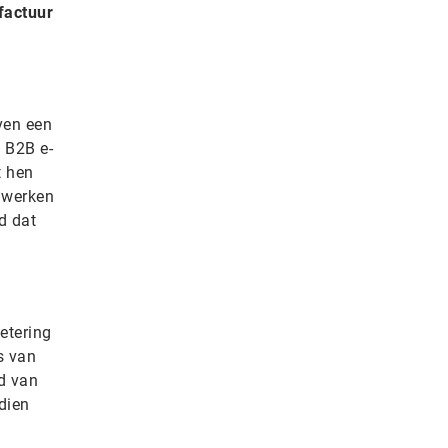
factuur
ven een
 B2B e-
t hen
e werken
d dat
etering
s van
id van
dien