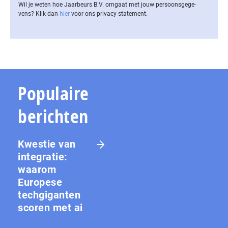
Wil je weten hoe Jaarbeurs B.V. omgaat met jouw per­soons­ge­ge­
vens? Klik dan
hier
voor ons privacy statement.
Populaire
berichten
Kwestie van
integratie:
waarom
Europese
techgiganten
scoren met ai