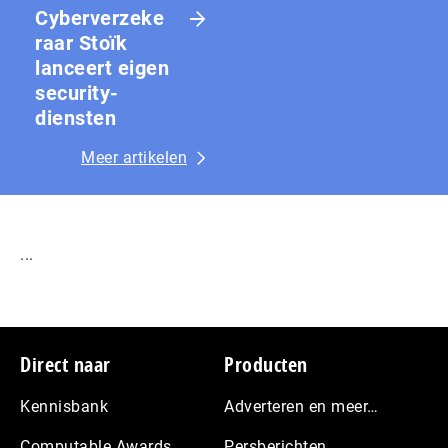
Cyberverzeke
raar Stoïk
lanceert eigen
security-
diensten
Meer artikelen
...
Footer
Direct naar
Producten
Kennisbank
Adverteren en meer…
Computable Awards
Persberichten