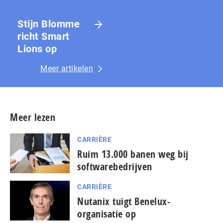
Stijn Blomme
richt Smart
Lions op
Meer artikelen
Meer lezen
CARRIÈRE
Ruim 13.000 banen weg bij
softwarebedrijven
CARRIÈRE
Nutanix tuigt Benelux-
organisatie op