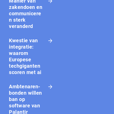
Manier van
zakendoen en
communicere
n sterk
veranderd
Kwestie van
integratie:
waarom
Europese
techgiganten
scoren met ai
Amb­te­na­ren­
bon­den willen
ban op
software van
Palantir