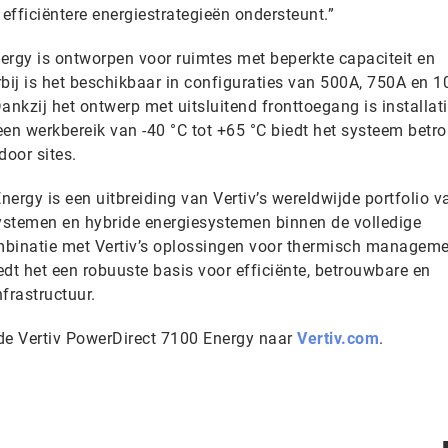
fficiëntere energiestrategieën ondersteunt.”
ergy is ontworpen voor ruimtes met beperkte capaciteit en
ij is het beschikbaar in configuraties van 500A, 750A en 
ankzij het ontwerp met uitsluitend fronttoegang is installat
n werkbereik van -40 °C tot +65 °C biedt het systeem betr
door sites.
ergy is een uitbreiding van Vertiv’s wereldwijde portfolio v
ystemen en hybride energiesystemen binnen de volledige
ombinatie met Vertiv’s oplossingen voor thermisch managemen
iedt het een robuuste basis voor efficiënte, betrouwbare en
frastructuur.
de Vertiv PowerDirect 7100 Energy naar
Vertiv.com
.