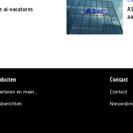
CA
e ai-vacatures
AS
aa
ducten
Contact
erteren en meer…
Contact
sberichten
Nieuwsbri