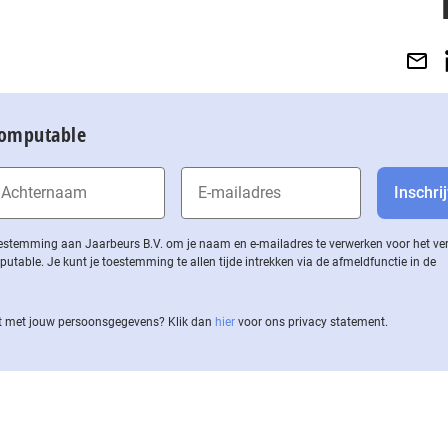
Computable
 toestemming aan Jaarbeurs B.V. om je naam en e-mailadres te verwerken voor het v
ble. Je kunt je toestemming te allen tijde intrekken via de af­meld­func­tie in de
 met jouw per­soons­ge­ge­vens? Klik dan
hier
voor ons privacy statement.