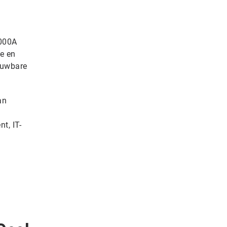
1000A
ie en
ouwbare
an
t, IT-