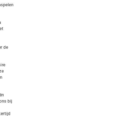
inspelen
a
et
er de
ire
ze
om
eën
ons bij
ertijd