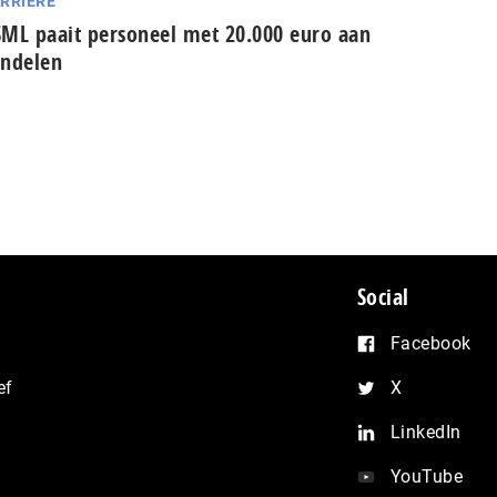
RRIÈRE
ML paait personeel met 20.000 euro aan
ndelen
Social
Facebook
ef
X
LinkedIn
YouTube