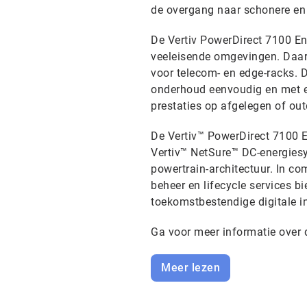
de overgang naar schonere en e
De Vertiv PowerDirect 7100 En
veeleisende omgevingen. Daarb
voor telecom- en edge-racks. D
onderhoud eenvoudig en met ee
prestaties op afgelegen of out
De Vertiv™ PowerDirect 7100 En
Vertiv™ NetSure™ DC-energies
powertrain-architectuur. In c
beheer en lifecycle services b
toekomstbestendige digitale in
Ga voor meer informatie over 
Meer lezen