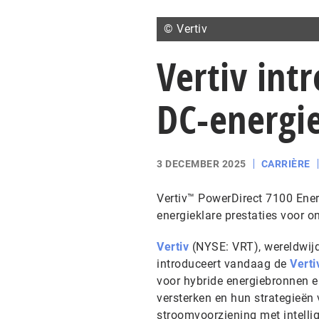
© Vertiv
Vertiv int
DC-energi
3 DECEMBER 2025
CARRIÈRE
Vertiv™ PowerDirect 7100 Ener
energieklare prestaties voor o
Vertiv
(NYSE: VRT), wereldwijd l
introduceert vandaag de
Verti
voor hybride energiebronnen e
versterken en hun strategieën 
stroomvoorziening met intelli