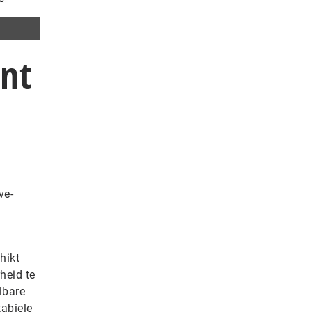
ënt
ve-
hikt
heid te
lbare
abiele