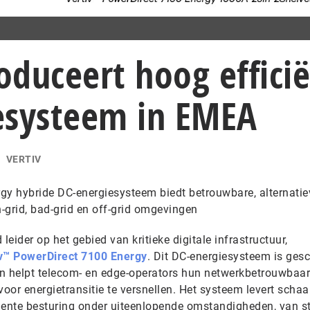
roduceert hoog effici
esysteem in EMEA
VERTIV
gy hybride DC-energiesysteem biedt betrouwbare, alternatie
n-grid, bad-grid en off-grid omgevingen
eider op het gebied van kritieke digitale infrastructuur,
v™ PowerDirect 7100 Energy
. Dit DC-energiesysteem is gesc
n helpt telecom- en edge-operators hun netwerkbetrouwbaar
voor energietransitie te versnellen. Het systeem levert schaa
gente besturing onder uiteenlopende omstandigheden, van st