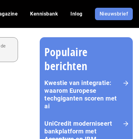
agazine
Kennisbank
Inlog
Nieuwsbrief
 de
Populaire
berichten
Kwestie van integratie:
waarom Europese
techgiganten scoren met
ai
UniCredit moderniseert
bankplatform met