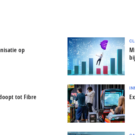
CL
nisatie op
Mi
bi
IN
oopt tot Fibre
Ex