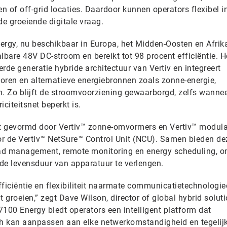
gen of off-grid locaties. Daardoor kunnen operators flexibel 
e groeiende digitale vraag.
ergy, nu beschikbaar in Europa, het Midden-Oosten en Afrik
lbare 48V DC-stroom en bereikt tot 98 procent efficiëntie. H
rde generatie hybride architectuur van Vertiv en integreert
oren en alternatieve energiebronnen zoals zonne-energie,
n. Zo blijft de stroomvoorziening gewaarborgd, zelfs wanne
citeitsnet beperkt is.
t gevormd door Vertiv™ zonne-omvormers en Vertiv™ modula
oor de Vertiv™ NetSure™ Control Unit (NCU). Samen bieden de
d management, remote monitoring en energy scheduling, 
 de levensduur van apparatuur te verlengen.
ficiëntie en flexibiliteit naarmate communicatietechnologi
 groeien,” zegt Dave Wilson, director of global hybrid soluti
 7100 Energy biedt operators een intelligent platform dat
ch kan aanpassen aan elke netwerkomstandigheid en tegelijk