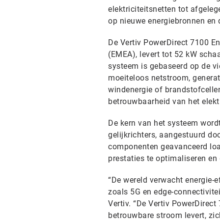
elektriciteitsnetten tot afgele
op nieuwe energiebronnen en d
De Vertiv PowerDirect 7100 En
(EMEA), levert tot 52 kW schaa
systeem is gebaseerd op de vie
moeiteloos netstroom, generat
windenergie of brandstofcelle
betrouwbaarheid van het elektri
De kern van het systeem word
gelijkrichters, aangestuurd d
componenten geavanceerd loa
prestaties te optimaliseren en
“De wereld verwacht energie-ef
zoals 5G en edge-connectiviteit
Vertiv. “De Vertiv PowerDirect
betrouwbare stroom levert, zi