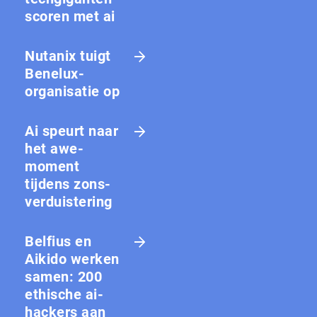
scoren met ai
Nutanix tuigt
Benelux-
organisatie op
Ai speurt naar
het awe-
moment
tijdens zons­
ver­duis­te­ring
Belfius en
Aikido werken
samen: 200
ethische ai-
hackers aan