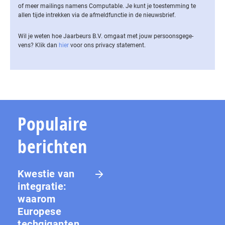
of meer mailings namens Computable. Je kunt je toestemming te
allen tijde intrekken via de af­meld­func­tie in de nieuwsbrief.
Wil je weten hoe Jaarbeurs B.V. omgaat met jouw per­soons­ge­ge­
vens? Klik dan
hier
voor ons privacy statement.
Populaire
berichten
Kwestie van
integratie:
waarom
Europese
techgiganten