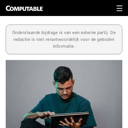
Onderstaande bijdrage is van een externe partij. De
redactie is niet verantwoordelijk voor de geboden
informatie.