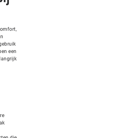
omfort,
jn
gebruik
pen een
langrijk
re
ak
cten die