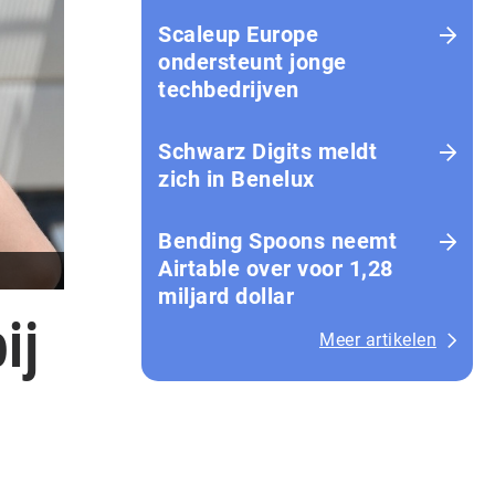
Scaleup Europe
ondersteunt jonge
techbedrijven
Schwarz Digits meldt
zich in Benelux
Bending Spoons neemt
Airtable over voor 1,28
miljard dollar
ij
Meer artikelen