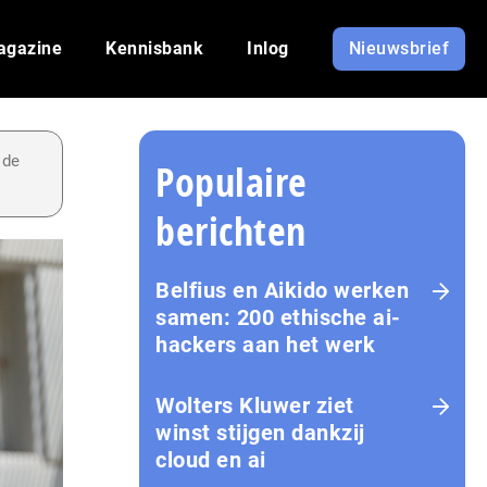
agazine
Kennisbank
Inlog
Nieuwsbrief
 de
Populaire
berichten
Belfius en Aikido werken
samen: 200 ethische ai-
hackers aan het werk
Wolters Kluwer ziet
winst stijgen dankzij
cloud en ai