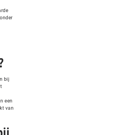
arde
zonder
?
 bij
t
in een
kt van
ij