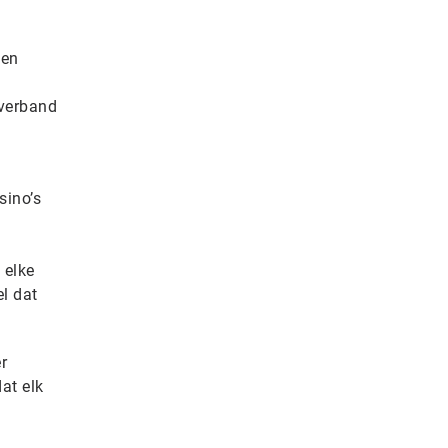
len
 verband
sino’s
 elke
l dat
r
at elk