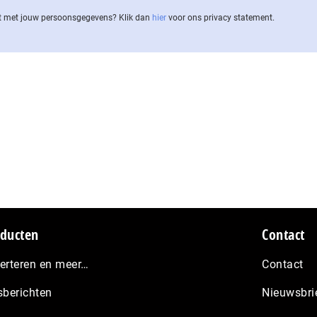
 met jouw per­soons­ge­ge­vens? Klik dan
hier
voor ons privacy statement.
ducten
Contact
erteren en meer…
Contact
sberichten
Nieuwsbri