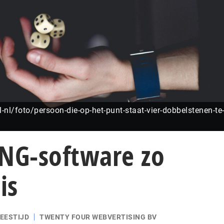
nl/foto/persoon-die-op-het-punt-staat-vier-dobbelstenen-te
G-software zo
is
LEESTIJD
TWENTY FOUR WEBVERTISING BV