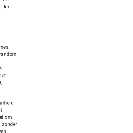
t dus
.
mes,
 random
e
het
,
arheid
t
eel om
s zonder
wen