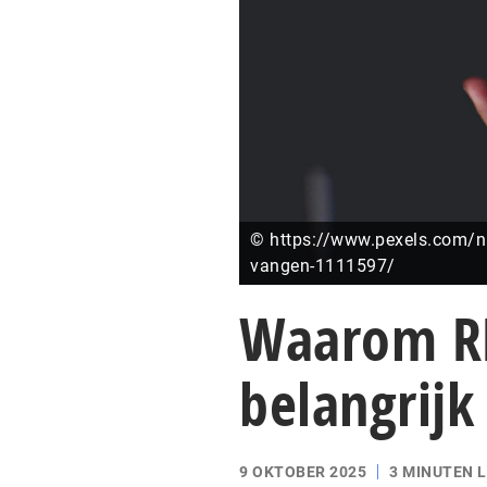
© https://www.pexels.com/nl-
vangen-1111597/
Waarom RN
belangrijk 
9 OKTOBER 2025
3 MINUTEN 