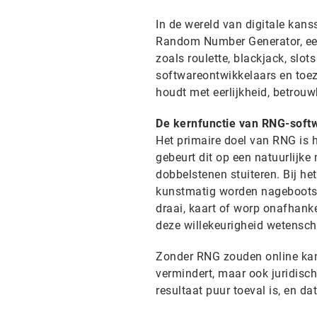
In de wereld van digitale kans
Random Number Generator, een 
zoals roulette, blackjack, slot
softwareontwikkelaars en toez
houdt met eerlijkheid, betrouw
De kernfunctie van RNG-soft
Het primaire doel van RNG is he
gebeurt dit op een natuurlijke
dobbelstenen stuiteren. Bij he
kunstmatig worden nagebootst.
draai, kaart of worp onafhanke
deze willekeurigheid wetensch
Zonder RNG zouden online kans
vermindert, maar ook juridisch
resultaat puur toeval is, en da