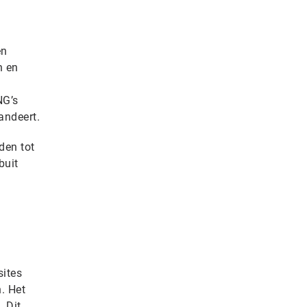
en
n en
NG’s
andeert.
den tot
buit
sites
n. Het
. Dit