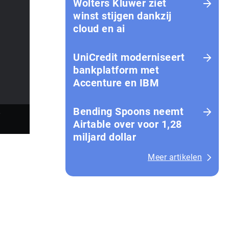
Wolters Kluwer ziet
winst stijgen dankzij
cloud en ai
UniCredit moderniseert
bankplatform met
Accenture en IBM
Bending Spoons neemt
-
Airtable over voor 1,28
miljard dollar
Meer artikelen