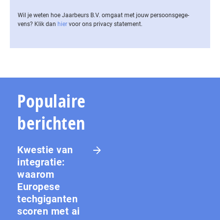
Wil je weten hoe Jaarbeurs B.V. omgaat met jouw per­soons­ge­ge­
vens? Klik dan
hier
voor ons privacy statement.
Populaire
berichten
Kwestie van
integratie:
waarom
Europese
techgiganten
scoren met ai