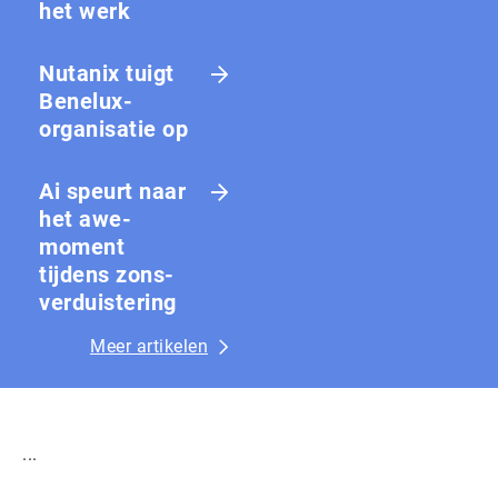
het werk
Nutanix tuigt
Benelux-
organisatie op
Ai speurt naar
het awe-
moment
tijdens zons­
ver­duis­te­ring
Meer artikelen
...