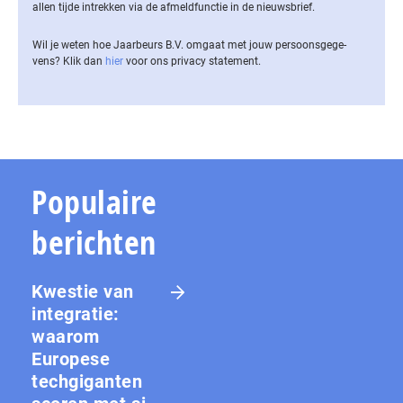
allen tijde intrekken via de af­meld­func­tie in de nieuwsbrief.
Wil je weten hoe Jaarbeurs B.V. omgaat met jouw per­soons­ge­ge­
vens? Klik dan
hier
voor ons privacy statement.
Populaire
berichten
Kwestie van
integratie:
waarom
Europese
techgiganten