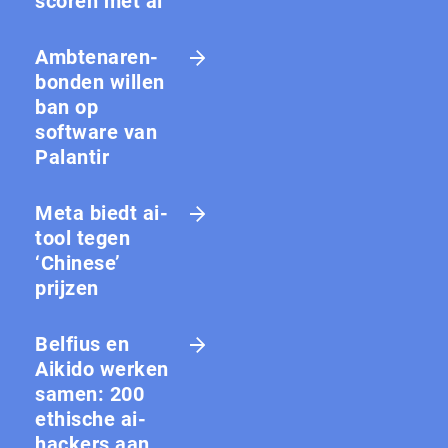
scoren met ai
Amb­te­na­ren­
bon­den willen
ban op
software van
Palantir
Meta biedt ai-
tool tegen
‘Chinese’
prijzen
Belfius en
Aikido werken
samen: 200
ethische ai-
hackers aan