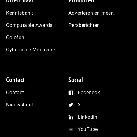
Footer
Direct naar
Producten
Kennisbank
Adverteren en meer…
Computable Awards
Persberichten
Colofon
Cybersec e-Magazine
Contact
Social
Contact
Facebook
Nieuwsbrief
X
LinkedIn
YouTube