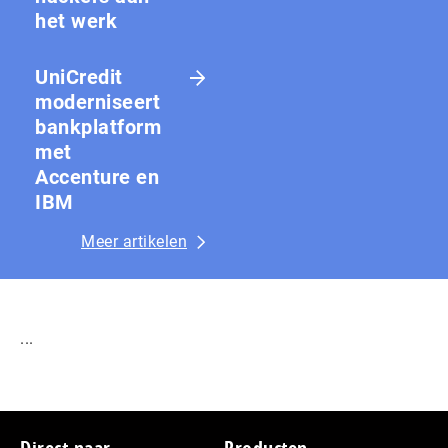
het werk
UniCredit
moderniseert
bankplatform
met
Accenture en
IBM
Meer artikelen
...