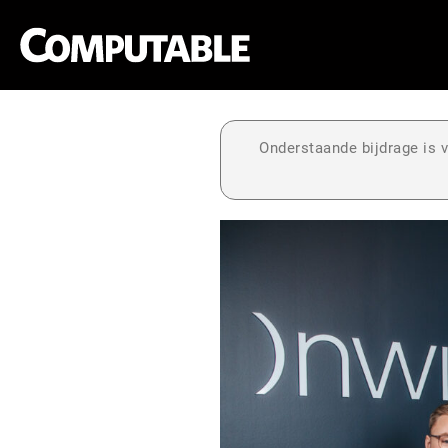
Onderstaande bijdrage is v