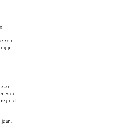
je
e
se kan
ijg je
ge en
ken van
begrijpt
ijden.