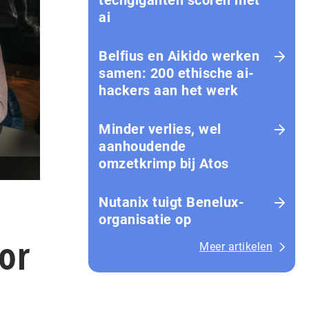
techgiganten scoren met
ai
Belfius en Aikido werken
samen: 200 ethische ai-
hackers aan het werk
Minder verlies, wel
aanhoudende
omzetkrimp bij Atos
Nutanix tuigt Benelux-
organisatie op
or
Meer artikelen