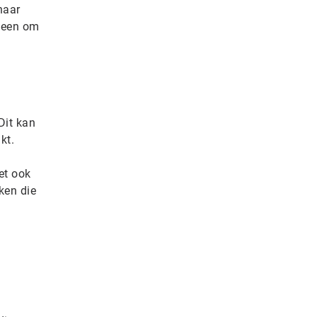
naar
lleen om
Dit kan
kt.
et ook
ken die