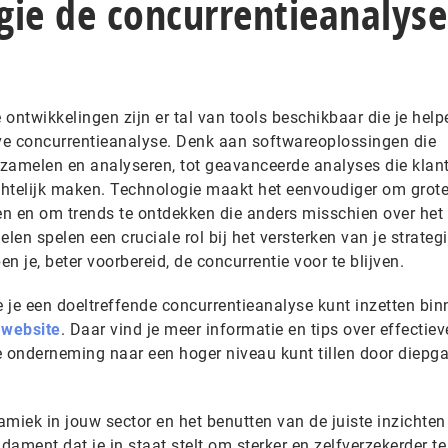
gie de concurrentieanalyse
ontwikkelingen zijn er tal van tools beschikbaar die je helpe
eve concurrentieanalyse. Denk aan softwareoplossingen die
amelen en analyseren, tot geavanceerde analyses die klan
ichtelijk maken. Technologie maakt het eenvoudiger om grot
n en om trends te ontdekken die anders misschien over het
en spelen een cruciale rol bij het versterken van je strateg
 je, beter voorbereid, de concurrentie voor te blijven.
e je een doeltreffende concurrentieanalyse kunt inzetten bin
 website
. Daar vind je meer informatie en tips over effectiev
je onderneming naar een hoger niveau kunt tillen door diep
miek in jouw sector en het benutten van de juiste inzichten 
dament dat je in staat stelt om sterker en zelfverzekerder te