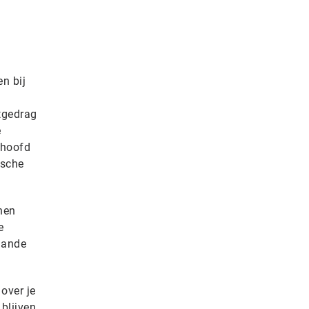
n bij
tgedrag
e
 hoofd
ische
nen
e
gaande
over je
 blijven