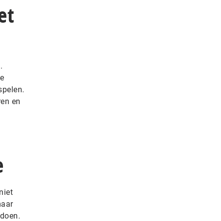
et
.
je
spelen.
ren en
e
niet
maar
ldoen.