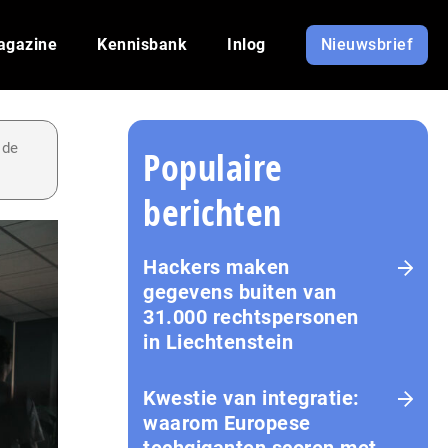
agazine
Kennisbank
Inlog
Nieuwsbrief
 de
Populaire
berichten
Hackers maken
gegevens buiten van
31.000 rechtspersonen
in Liechtenstein
Kwestie van integratie:
waarom Europese