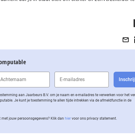
Computable
 toestemming aan Jaarbeurs B.V. om je naam en e-mailadres te verwerken voor het v
ble. Je kunt je toestemming te allen tijde intrekken via de af­meld­func­tie in de
 met jouw per­soons­ge­ge­vens? Klik dan
hier
voor ons privacy statement.