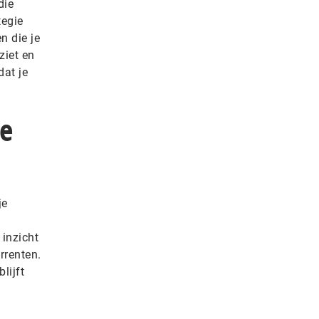
die
tegie
n die je
ziet en
dat je
je
je
 inzicht
rrenten.
lijft