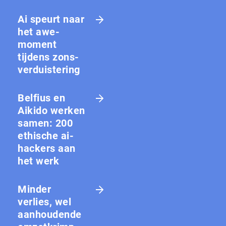
Ai speurt naar
het awe-
moment
tijdens zons­
ver­duis­te­ring
Belfius en
Aikido werken
samen: 200
ethische ai-
hackers aan
het werk
Minder
verlies, wel
aanhoudende