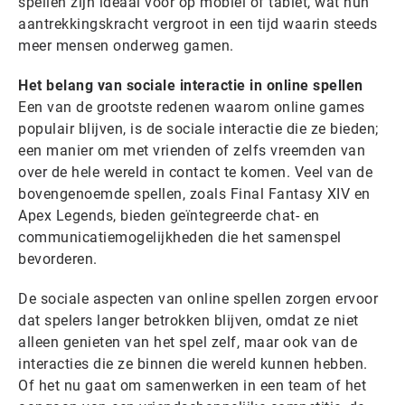
spellen zijn ideaal voor op mobiel of tablet, wat hun
aantrekkingskracht vergroot in een tijd waarin steeds
meer mensen onderweg gamen.
Het belang van sociale interactie in online spellen
Een van de grootste redenen waarom online games
populair blijven, is de sociale interactie die ze bieden;
een manier om met vrienden of zelfs vreemden van
over de hele wereld in contact te komen. Veel van de
bovengenoemde spellen, zoals Final Fantasy XIV en
Apex Legends, bieden geïntegreerde chat- en
communicatiemogelijkheden die het samenspel
bevorderen.
De sociale aspecten van online spellen zorgen ervoor
dat spelers langer betrokken blijven, omdat ze niet
alleen genieten van het spel zelf, maar ook van de
interacties die ze binnen die wereld kunnen hebben.
Of het nu gaat om samenwerken in een team of het