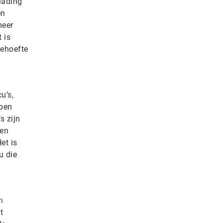
lading
en
meer
 is
behoefte
u’s,
bben
s zijn
jen
et is
u die
h
t