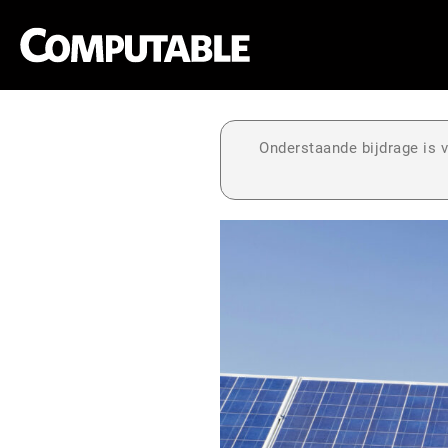
Onderstaande bijdrage is v