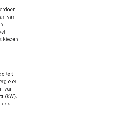
erdoor
aan van
an
kel
t kiezen
citeit
rgie er
en van
tt (kW).
an de