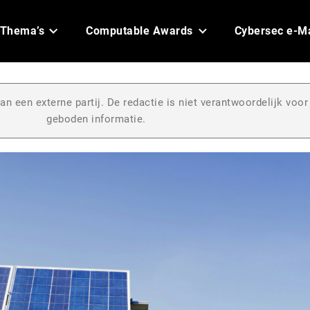
Thema’s
Computable Awards
Cybersec e-M
an een externe partij. De redactie is niet verantwoordelijk voor
geboden informatie.