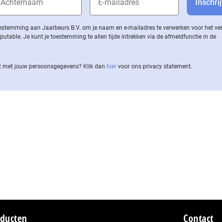
 toestemming aan Jaarbeurs B.V. om je naam en e-mailadres te verwerken voor het v
ble. Je kunt je toestemming te allen tijde intrekken via de af­meld­func­tie in de
 met jouw per­soons­ge­ge­vens? Klik dan
hier
voor ons privacy statement.
ducten
Contact