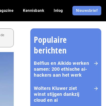
agazine
Kennisbank
Inlog
Nieuwsbrief
 de
Populaire
berichten
Belfius en Aikido werken
samen: 200 ethische ai-
hackers aan het werk
Wolters Kluwer ziet
winst stijgen dankzij
cloud en ai