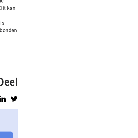
de
Dit kan
is
rbonden
Deel