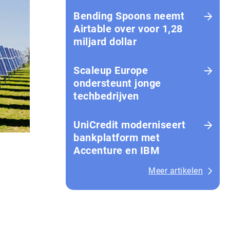
Bending Spoons neemt
Airtable over voor 1,28
miljard dollar
Scaleup Europe
ondersteunt jonge
techbedrijven
UniCredit moderniseert
bankplatform met
Accenture en IBM
Meer artikelen