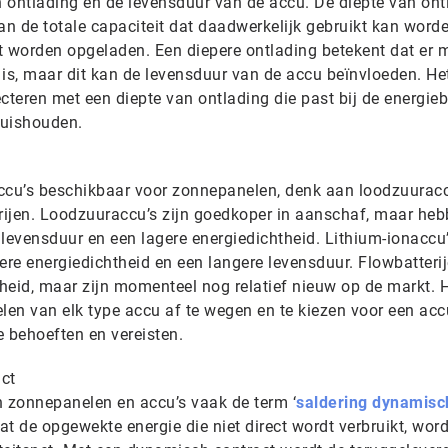
n ontlading en de levensduur van de accu. De diepte van ont
an de totale capaciteit dat daadwerkelijk gebruikt kan word
 worden opgeladen. Een diepere ontlading betekent dat er 
is, maar dit kan de levensduur van de accu beïnvloeden. Het
teren met een diepte van ontlading die past bij de energie
huishouden.
 accu’s beschikbaar voor zonnepanelen, denk aan loodzuuracc
erijen. Loodzuuraccu’s zijn goedkoper in aanschaf, maar he
levensduur en een lagere energiedichtheid. Lithium-ionaccu’
re energiedichtheid en een langere levensduur. Flowbatteri
heid, maar zijn momenteel nog relatief nieuw op de markt. H
len van elk type accu af te wegen en te kiezen voor een acc
e behoeften en vereisten.
ct
n zonnepanelen en accu’s vaak de term ‘
saldering dynamisc
dat de opgewekte energie die niet direct wordt verbruikt, word