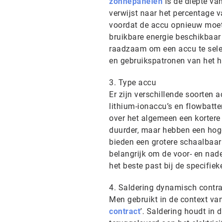
zonnepanelen
is de diepte va
verwijst naar het percentage v
voordat de accu opnieuw moet
bruikbare energie beschikbaar 
raadzaam om een accu te selec
en gebruikspatronen van het 
3. Type accu
Er zijn verschillende soorten
lithium-ionaccu’s en flowbatt
over het algemeen een kortere 
duurder, maar hebben een hoge
bieden een grotere schaalbaar
belangrijk om de voor- en nade
het beste past bij de specifiek
4. Saldering dynamisch contra
Men gebruikt in de context va
contract
’. Saldering houdt in 