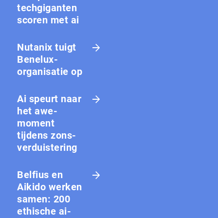
techgiganten
scoren met ai
Nutanix tuigt
Benelux-
organisatie op
Ai speurt naar
het awe-
moment
tijdens zons­
ver­duis­te­ring
Belfius en
Aikido werken
samen: 200
ethische ai-