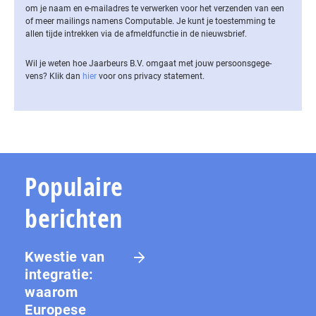
om je naam en e-mailadres te verwerken voor het verzenden van een
of meer mailings namens Computable. Je kunt je toestemming te
allen tijde intrekken via de af­meld­func­tie in de nieuwsbrief.
Wil je weten hoe Jaarbeurs B.V. omgaat met jouw per­soons­ge­ge­
vens? Klik dan
hier
voor ons privacy statement.
Populaire
berichten
Kwestie van
integratie:
waarom
Europese