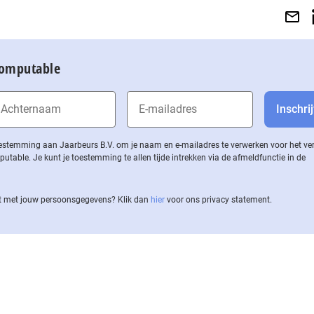
Computable
 toestemming aan Jaarbeurs B.V. om je naam en e-mailadres te verwerken voor het v
ble. Je kunt je toestemming te allen tijde intrekken via de af­meld­func­tie in de
 met jouw per­soons­ge­ge­vens? Klik dan
hier
voor ons privacy statement.