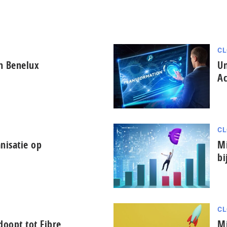
CL
in Benelux
Un
Ac
CL
nisatie op
Mi
bi
CL
oopt tot Fibre
Mi