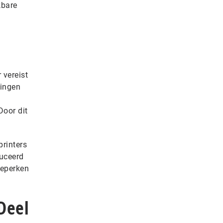
kbare
 vereist
lingen
Door dit
printers
duceerd
beperken
Deel