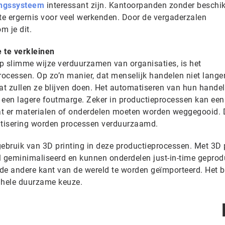
ingssysteem
interessant zijn. Kantoorpanden zonder beschi
e ergernis voor veel werkenden. Door de vergaderzalen
m je dit.
 te verkleinen
p slimme wijze verduurzamen van organisaties, is het
ocessen. Op zo’n manier, dat menselijk handelen niet langer
t zullen ze blijven doen. Het automatiseren van hun hande
 een lagere foutmarge. Zeker in productieprocessen kan een
dat er materialen of onderdelen moeten worden weggegooid. 
atisering worden processen verduurzaamd.
gebruik van 3D printing in deze productieprocessen. Met 3D 
l geminimaliseerd en kunnen onderdelen just-in-time gepro
de andere kant van de wereld te worden geïmporteerd. Het 
n hele duurzame keuze.