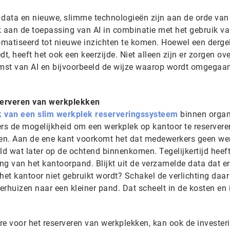
, data en nieuwe, slimme technologieën zijn aan de orde van
k aan de toepassing van AI in combinatie met het gebruik va
matiseerd tot nieuwe inzichten te komen. Hoewel een dergel
t, heeft het ook een keerzijde. Niet alleen zijn er zorgen ov
mst van AI en bijvoorbeeld de wijze waarop wordt omgegaa
serveren van werkplekken
k van een slim werkplek reserveringssysteem
binnen organ
s de mogelijkheid om een werkplek op kantoor te reservere
len. Aan de ene kant voorkomt het dat medewerkers geen we
ld wat later op de ochtend binnenkomen. Tegelijkertijd heef
ing van het kantoorpand. Blijkt uit de verzamelde data dat er
het kantoor niet gebruikt wordt? Schakel de verlichting daar
verhuizen naar een kleiner pand. Dat scheelt in de kosten en 
e voor het reserveren van werkplekken, kan ook de investeri