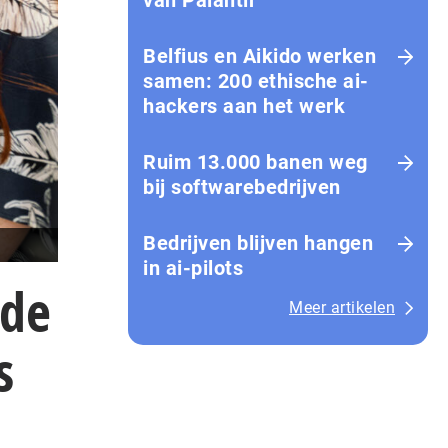
van Palantir
Belfius en Aikido werken
samen: 200 ethische ai-
hackers aan het werk
Ruim 13.000 banen weg
bij softwarebedrijven
Bedrijven blijven hangen
in ai-pilots
 de
Meer artikelen
s