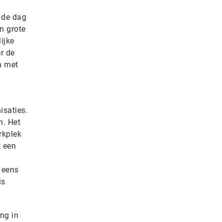
 de dag
n grote
ijke
er de
n met
isaties.
n. Het
rkplek
t een
 eens
is
ng in