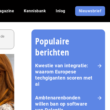
agazine
Kennisbank
Inlog
Nieuwsbrief
 de
Populaire
berichten
Kwestie van integratie:
waarom Europese
techgiganten scoren met
ai
Amb­te­na­ren­bon­den
willen ban op software