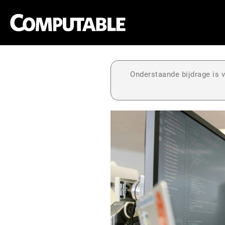
Onderstaande bijdrage is v