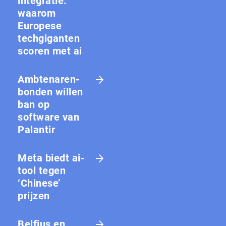
integratie:
waarom
Europese
techgiganten
scoren met ai
Amb­te­na­ren­
bon­den willen
ban op
software van
Palantir
Meta biedt ai-
tool tegen
‘Chinese’
prijzen
Belfius en