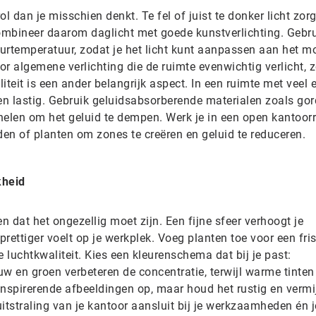
ol dan je misschien denkt. Te fel of juist te donker licht zor
mbineer daarom daglicht met goede kunstverlichting. Gebru
urtemperatuur, zodat je het licht kunt aanpassen aan het 
r algemene verlichting die de ruimte evenwichtig verlicht, 
eit is een ander belangrijk aspect. In een ruimte met veel 
n lastig. Gebruik geluidsabsorberende materialen zoals gor
nelen om het geluid te dempen. Werk je in een open kantoor
n of planten om zones te creëren en geluid te reduceren.
kheid
n dat het ongezellig moet zijn. Een fijne sfeer verhoogt je
prettiger voelt op je werkplek. Voeg planten toe voor een fris
re luchtkwaliteit. Kies een kleurenschema dat bij je past:
w en groen verbeteren de concentratie, terwijl warme tinten 
inspirerende afbeeldingen op, maar houd het rustig en vermi
itstraling van je kantoor aansluit bij je werkzaamheden én j