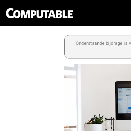
Onderstaande bijdrage is v