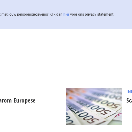
 met jouw per­soons­ge­ge­vens? Klik dan
hier
voor ons privacy statement.
IN
aarom Europese
Sc