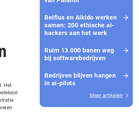
van Palantir
Belfius en Aikido werken
samen: 200 ethische ai-
hackers aan het werk
in
Ruim 13.000 banen weg
bij softwarebedrijven
Bedrijven blijven hangen
in ai-pilots
d. Het
betekent
Meer artikelen
tratie
everen