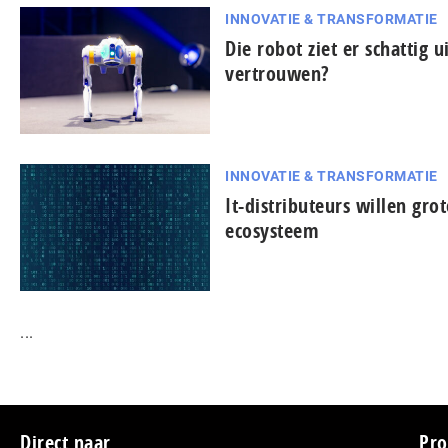
INNOVATIE & TRANSFORMATIE
Die robot ziet er schattig u
vertrouwen?
INNOVATIE & TRANSFORMATIE
It-dis­tri­bu­teurs willen gro
ecosysteem
...
Direct naar
Pro