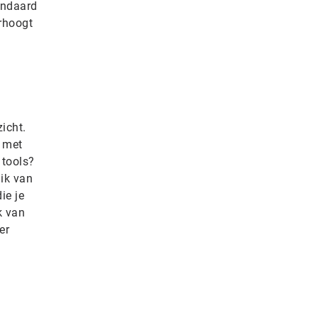
andaard
rhoogt
icht.
 met
 tools?
ik van
ie je
k van
er