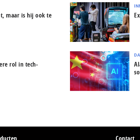
IN
it, maar is hij ook te
Ex
DA
tere rol in tech-
Al
so
ducten
Contact