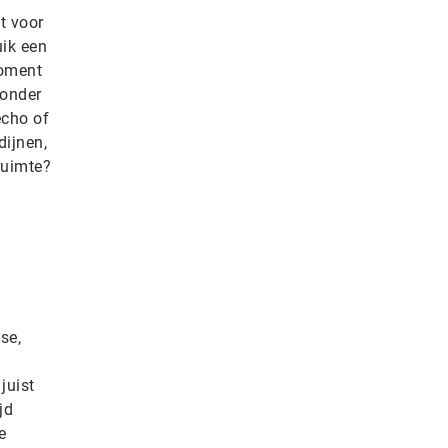
gt voor
ik een
moment
zonder
echo of
dijnen,
ruimte?
se,
juist
jd
e