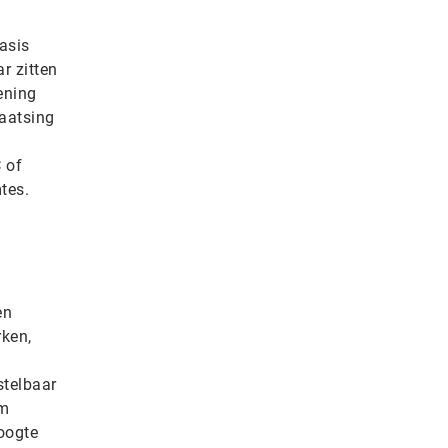
asis
r zitten
ening
laatsing
 of
tes.
en
rken,
stelbaar
om
oogte