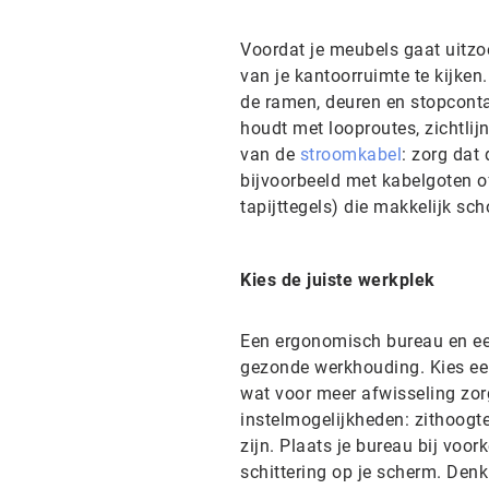
Voordat je meubels gaat uitzoe
van je kantoorruimte te kijken
de ramen, deuren en stopcontac
houdt met looproutes, zichtlij
van de
stroomkabel
: zorg dat
bijvoorbeeld met kabelgoten of
tapijttegels) die makkelijk sc
Kies de juiste werkplek
Een ergonomisch bureau en een
gezonde werkhouding. Kies een
wat voor meer afwisseling zorg
instelmogelijkheden: zithoog
zijn. Plaats je bureau bij voo
schittering op je scherm. Den