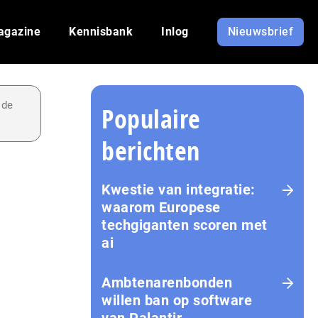
agazine
Kennisbank
Inlog
Nieuwsbrief
 de
Populaire
berichten
Kwestie van integratie:
waarom Europese
techgiganten scoren met
ai
Amb­te­na­ren­bon­den
willen ban op software