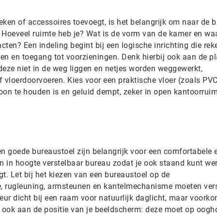
ken of accessoires toevoegt, is het belangrijk om naar de b
. Hoeveel ruimte heb je? Wat is de vorm van de kamer en waa
ten? Een indeling begint bij een logische inrichting die rek
nen en toegang tot voorzieningen. Denk hierbij ook aan de p
 deze niet in de weg liggen en netjes worden weggewerkt,
 vloerdoorvoeren. Kies voor een praktische vloer (zoals PVC
hoon te houden is en geluid dempt, zeker in open kantoorruim
 goede bureaustoel zijn belangrijk voor een comfortabele 
 in hoogte verstelbaar bureau zodat je ook staand kunt we
t. Let bij het kiezen van een bureaustoel op de
te, rugleuning, armsteunen en kantelmechanisme moeten ver
rkeur dicht bij een raam voor natuurlijk daglicht, maar voork
k ook aan de positie van je beeldscherm: deze moet op oogh