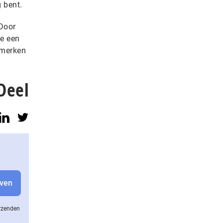
 bent.
 Door
je een
 merken
Deel
erzenden