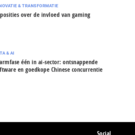
NOVATIE & TRANSFORMATIE
posities over de invloed van gaming
TA & AI
armfase één in ai-sector: ont­snap­pen­de
ftware en goedkope Chinese con­cur­ren­tie
Social