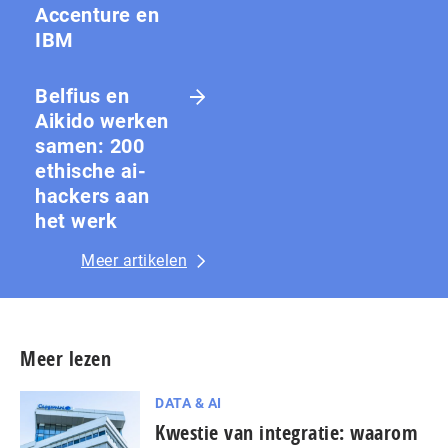
Accenture en
IBM
Belfius en
Aikido werken
samen: 200
ethische ai-
hackers aan
het werk
Meer artikelen
Meer lezen
DATA & AI
Kwestie van integratie: waarom