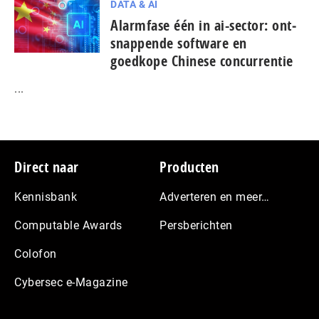
DATA & AI
Alarmfase één in ai-sector: ont­
snap­pen­de software en
goedkope Chinese con­cur­ren­tie
...
Footer
Direct naar
Producten
Kennisbank
Adverteren en meer…
Computable Awards
Persberichten
Colofon
Cybersec e-Magazine