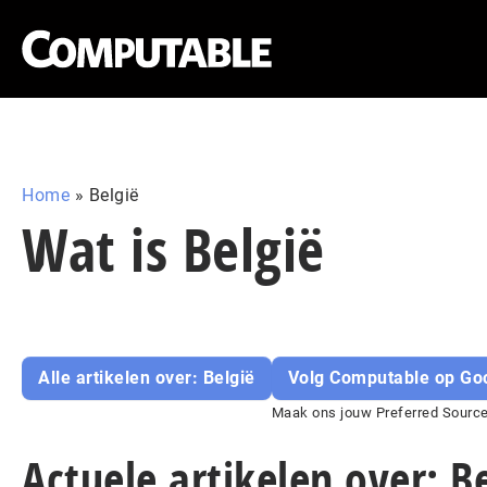
Home
»
België
Wat is België
Alle artikelen over: België
Volg Computable op Go
Maak ons jouw Preferred Source 
Actuele artikelen over: B