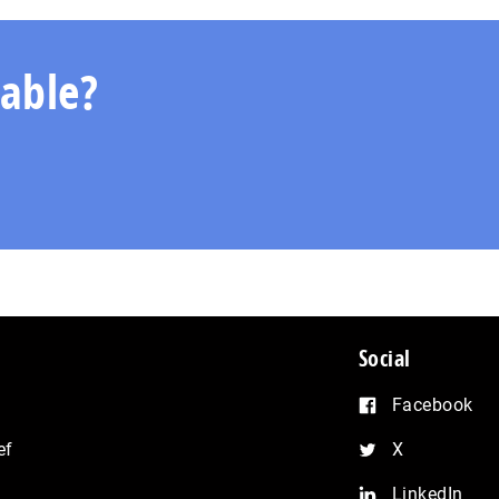
able?
Social
Facebook
ef
X
LinkedIn