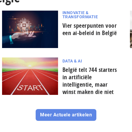
INNOVATIE &
TRANSFORMATIE
Vier speerpunten voor
een ai-beleid in België
DATA & AI
België telt 744 starters
in artificiële
intelligentie, maar
winst maken die niet
Meer Actuele artikelen