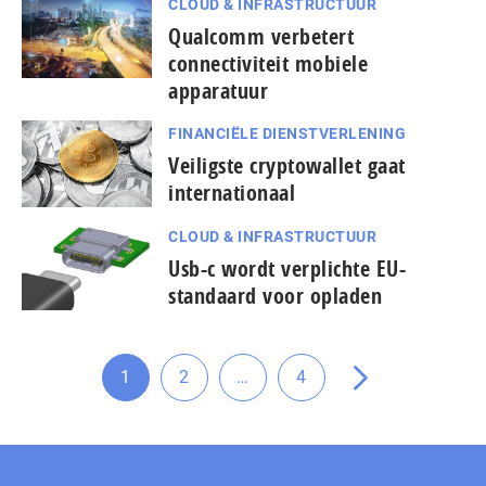
CLOUD & INFRASTRUCTUUR
Qualcomm verbetert
connectiviteit mobiele
apparatuur
FINANCIËLE DIENSTVERLENING
Veiligste cryptowallet gaat
internationaal
CLOUD & INFRASTRUCTUUR
Usb-c wordt verplichte EU-
standaard voor opladen
Tussenliggende
1
2
…
4
Ga
Ga
Ga
Ga
pagina's
naar
naar
naar
naar
weggelaten
pagina
pagina
pagina
de
volgende