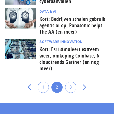
cyberaanvallen
DATA & AI
Kort: Bedrijven schalen gebruik
agentic ai op, Panasonic helpt
The AA (en meer)
SOFTWARE INNOVATION
Kort: Esri simuleert extreem
weer, omkoping Coinbase, 6
pagina
cloudtrends Gartner (en nog
vorige
meer)
de
naar
Ga
1
2
3
Ga
Ga
Ga
Ga
naar
naar
naar
naar
pagina
pagina
pagina
de
volgende