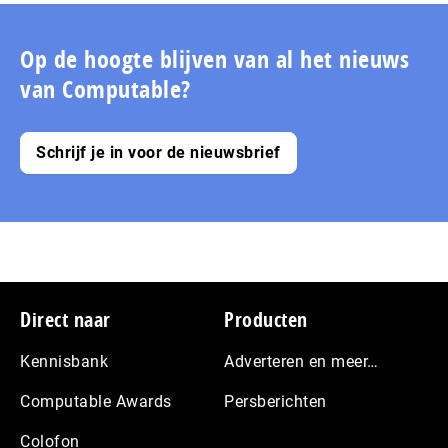
pagina
pagina
de
volgende
pagina
Op de hoogte blijven van al het nieuws
van Computable?
Schrijf je in voor de nieuwsbrief
Footer
Direct naar
Producten
Kennisbank
Adverteren en meer…
Computable Awards
Persberichten
Colofon