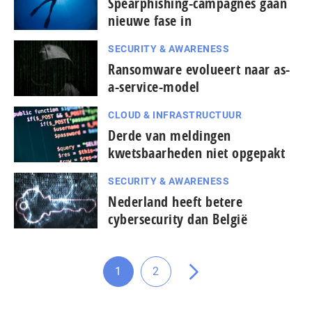
Spearphishing-campagnes gaan
nieuwe fase in
SECURITY & AWARENESS
Ransomware evolueert naar as-
a-service-model
CLOUD & INFRASTRUCTUUR
Derde van meldingen
kwetsbaarheden niet opgepakt
SECURITY & AWARENESS
Nederland heeft betere
cybersecurity dan België
1
2
Ga
Ga
Ga
naar
naar
naar