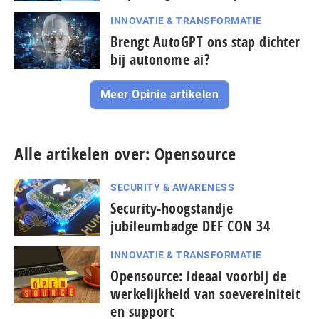
INNOVATIE & TRANSFORMATIE
Brengt AutoGPT ons stap dichter
bij autonome ai?
Meer Opinie artikelen
Alle artikelen over: Opensource
SECURITY & AWARENESS
Security-hoogstandje
jubileumbadge DEF CON 34
INNOVATIE & TRANSFORMATIE
Opensource: ideaal voorbij de
wer­ke­lijk­heid van soe­ve­rei­ni­teit
en support