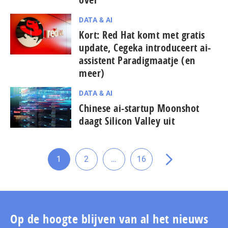
DATA & AI
Kort: Red Hat komt met gratis
update, Cegeka introduceert ai-
assistent Paradigmaatje (en
meer)
DATA & AI
Chinese ai-startup Moonshot
daagt Silicon Valley uit
Tussenliggende
1
2
…
16
Ga
Ga
Ga
Ga
pagina's
naar
naar
naar
naar
weggelaten
pagina
pagina
pagina
de
volgende
pagina
Op de hoogte blijven van al het nieuws