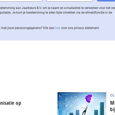
 toestemming aan Jaarbeurs B.V. om je naam en e-mailadres te verwerken voor het v
ble. Je kunt je toestemming te allen tijde intrekken via de af­meld­func­tie in de
 met jouw per­soons­ge­ge­vens? Klik dan
hier
voor ons privacy statement.
CL
nisatie op
Mi
bi