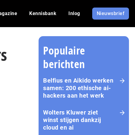
agazine
Kennisbank
Inlog
Nieuwsbrief
Populaire
s
berichten
Belfius en Aikido werken
samen: 200 ethische ai-
hackers aan het werk
Wolters Kluwer ziet
winst stijgen dankzij
cloud en ai