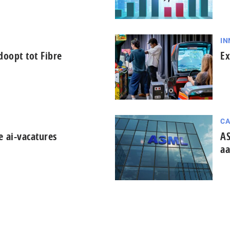
IN
oopt tot Fibre
Ex
CA
e ai-vacatures
AS
aa