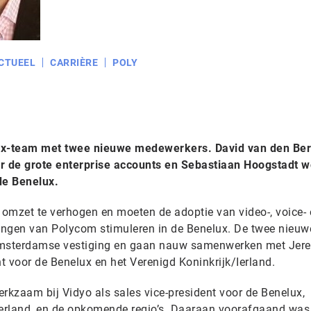
CTUEEL
CARRIÈRE
POLY
lux-team met twee nieuwe medewerkers. David van den Ber
 de grote enterprise accounts en Sebastiaan Hoogstadt w
de Benelux.
 omzet te verhogen en moeten de adoptie van video-, voice-
gen van Polycom stimuleren in de Benelux. De twee nieuw
msterdamse vestiging en gaan nauw samenwerken met Jer
nt voor de Benelux en het Verenigd Koninkrijk/Ierland.
kzaam bij Vidyo als sales vice-president voor de Benelux,
serland, en de opkomende regio’s. Daaraan voorafgaand was 