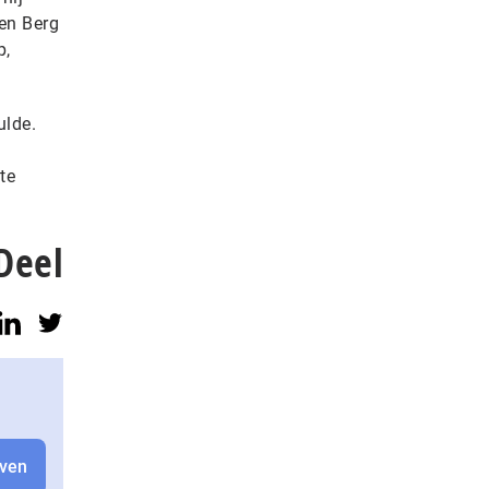
den Berg
p,
ulde.
te
Deel