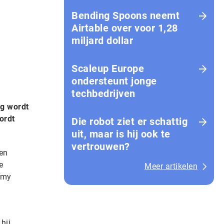
Bending Spoons neemt
Airtable over voor 1,28
miljard dollar
Scaleup Europe
ondersteunt jonge
techbedrijven
g wordt
ordt
Die robot ziet er schattig
uit, maar is hij ook te
vertrouwen?
 en
e
Meer artikelen
emy
hij