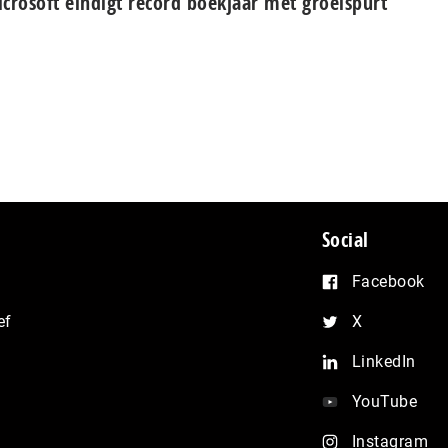
crosoft eindigt record boekjaar met groeispurt
Social
Facebook
ef
X
LinkedIn
YouTube
Instagram