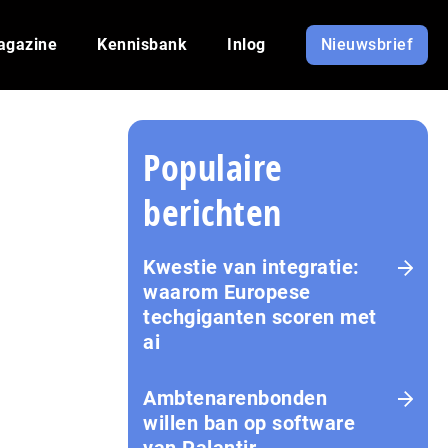
agazine
Kennisbank
Inlog
Nieuwsbrief
Populaire
7
berichten
Kwestie van integratie:
waarom Europese
techgiganten scoren met
ai
Amb­te­na­ren­bon­den
willen ban op software