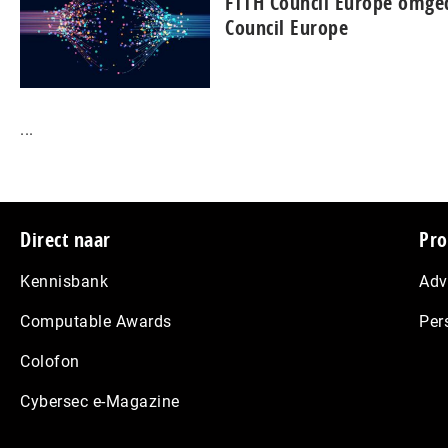
FTTH Council Europe omged
Council Europe
...
Footer
Direct naar
Pro
Kennisbank
Adv
Computable Awards
Per
Colofon
Cybersec e-Magazine