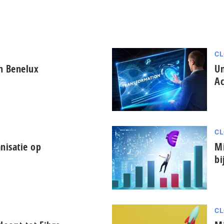
CL
in Benelux
Un
Ac
CL
nisatie op
Mi
bi
CL