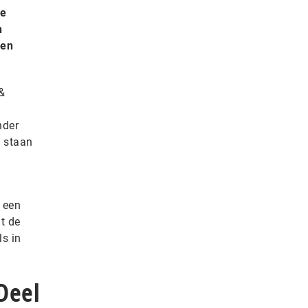
de
n
oen
&
nder
n staan
 een
t de
s in
Deel