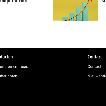
oopt tot Fibre
Mi
ducten
Contact
erteren en meer…
Contact
sberichten
Nieuwsbri