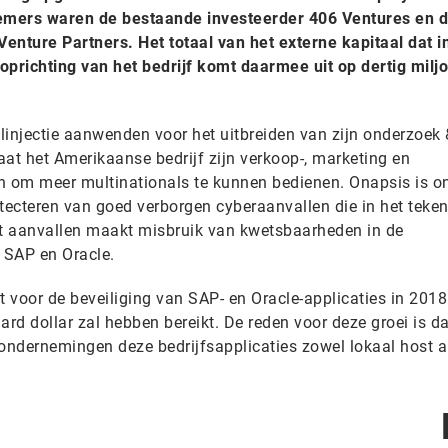
emers waren de bestaande investeerder 406 Ventures en 
enture Partners. Het totaal van het externe kapitaal dat i
oprichting van het bedrijf komt daarmee uit op dertig milj
linjectie aanwenden voor het uitbreiden van zijn onderzoek 
at het Amerikaanse bedrijf zijn verkoop-, marketing en
n om meer multinationals te kunnen bedienen. Onapsis is o
etecteren van goed verborgen cyberaanvallen die in het teke
rt aanvallen maakt misbruik van kwetsbaarheden in de
 SAP en Oracle.
 voor de beveiliging van SAP- en Oracle-applicaties in 2018
ard dollar zal hebben bereikt. De reden voor deze groei is da
ndernemingen deze bedrijfsapplicaties zowel lokaal host al