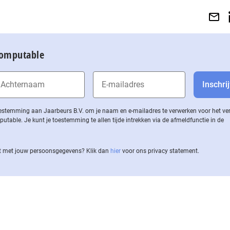
Computable
 toestemming aan Jaarbeurs B.V. om je naam en e-mailadres te verwerken voor het v
ble. Je kunt je toestemming te allen tijde intrekken via de af­meld­func­tie in de
 met jouw per­soons­ge­ge­vens? Klik dan
hier
voor ons privacy statement.