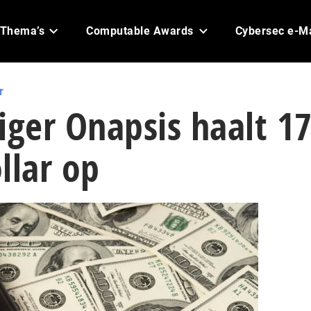
Thema’s
Computable Awards
Cybersec e-M
r
iger Onapsis haalt 1
llar op