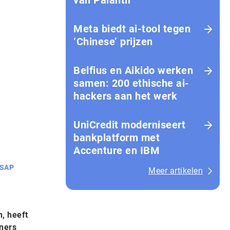
van Palantir
Meta biedt ai-tool tegen
‘Chinese’ prijzen
Belfius en Aikido werken
samen: 200 ethische ai-
hackers aan het werk
UniCredit moderniseert
bankplatform met
Accenture en IBM
SAP
Meer artikelen
n, heeft
tners