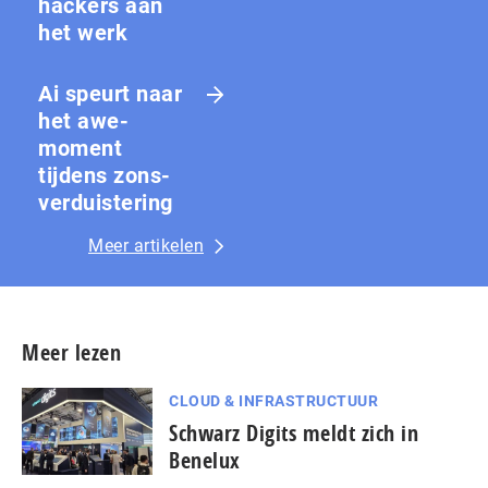
hackers aan
het werk
Ai speurt naar
het awe-
moment
tijdens zons­
ver­duis­te­ring
Meer artikelen
Meer lezen
CLOUD & INFRASTRUCTUUR
Schwarz Digits meldt zich in
Benelux