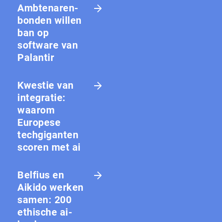
Amb­te­na­ren­
bon­den willen
ban op
software van
Palantir
Kwestie van
integratie:
waarom
Europese
techgiganten
scoren met ai
Belfius en
Aikido werken
samen: 200
ethische ai-