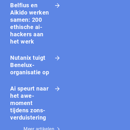
Belfius en
Aikido werken
samen: 200
ethische ai-
hackers aan
het werk
Nutanix tuigt
Benelux-
organisatie op
Ai speurt naar
het awe-
moment
tijdens zons­
ver­duis­te­ring
Meer artikelen