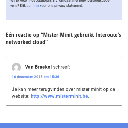
Wil je weten hoe Jaarbeurs B.V. omgaat met jouw per­soons­ge­ge­
vens? Klik dan
hier
voor ons privacy statement.
Eén reactie op “Mister Minit gebruikt Interoute’s
networked cloud”
Van Braekel
schreef:
16 december 2015 om 15:36
Je kan meer terugvinden over mister minit op de
website:
http://www.misterminit.be
.