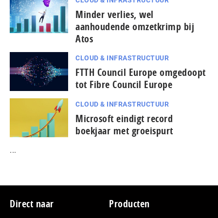
Minder verlies, wel
aanhoudende omzetkrimp bij
Atos
CLOUD & INFRASTRUCTUUR
FTTH Council Europe omgedoopt
tot Fibre Council Europe
CLOUD & INFRASTRUCTUUR
Microsoft eindigt record
boekjaar met groeispurt
...
Footer
Direct naar
Producten